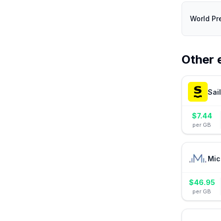
World Pr
Other 
Sai
$
7.44
per GB
Mic
$
46.95
per GB