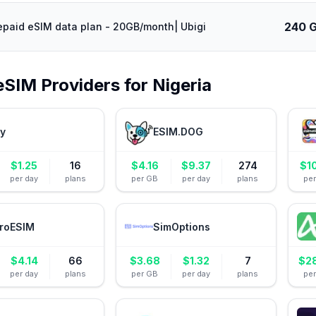
240 
epaid eSIM data plan - 20GB/month| Ubigi
eSIM Providers for
Nigeria
ly
ESIM.DOG
$
1.25
16
$
4.16
$
9.37
274
$
1
per day
plans
per GB
per day
plans
pe
roESIM
SimOptions
$
4.14
66
$
3.68
$
1.32
7
$
2
per day
plans
per GB
per day
plans
pe