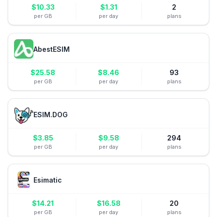
$
10.33
$
1.31
2
per GB
per day
plans
AbestESIM
$
25.58
$
8.46
93
per GB
per day
plans
ESIM.DOG
$
3.85
$
9.58
294
per GB
per day
plans
Esimatic
$
14.21
$
16.58
20
per GB
per day
plans