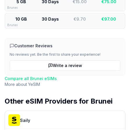
5 GB
30 Days
€15.00
€
75.00
Brunei
10 GB
30 Days
€9.70
€
97.00
Brunei
Customer Reviews
No reviews yet. Be the first to share your experience!
Write a review
Compare all
Brunei
eSIMs
More about
YeSIM
Other eSIM Providers for
Brunei
Saily