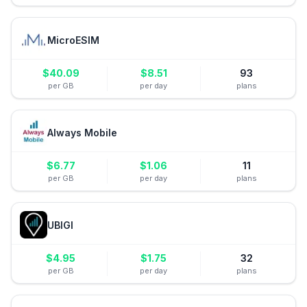
MicroESIM
$
40.09
$
8.51
93
per GB
per day
plans
Always Mobile
$
6.77
$
1.06
11
per GB
per day
plans
UBIGI
$
4.95
$
1.75
32
per GB
per day
plans