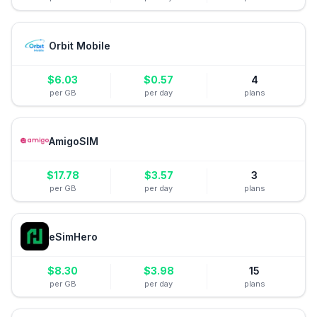
Orbit Mobile
$
6.03
$
0.57
4
per GB
per day
plans
AmigoSIM
$
17.78
$
3.57
3
per GB
per day
plans
eSimHero
$
8.30
$
3.98
15
per GB
per day
plans