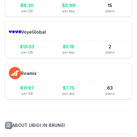
$
8.30
$
3.98
15
per GB
per day
plans
VoyeGlobal
$
13.53
$
5.16
2
per GB
per day
plans
Roamix
$
11.97
$
7.75
63
per GB
per day
plans
ABOUT
UBIGI
IN
BRUNEI