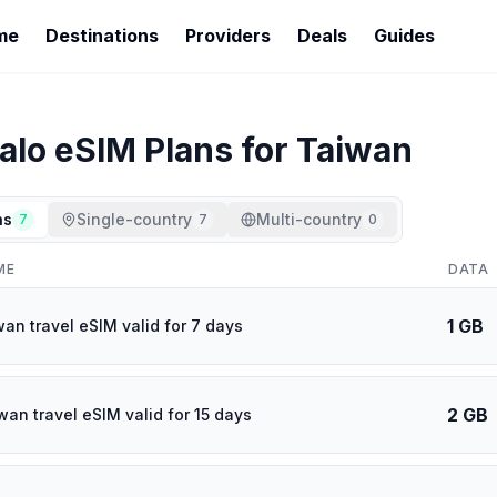
me
Destinations
Providers
Deals
Guides
alo
eSIM Plans for
Taiwan
ns
Single-country
Multi-country
7
7
0
ME
DATA
1 GB
wan travel eSIM valid for 7 days
2 GB
wan travel eSIM valid for 15 days