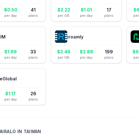
$
0.50
41
$
2.22
$
1.01
17
$
6
per day
plans
per GB
per day
plans
pe
IM
iroamly
$
1.99
33
$
2.46
$
2.88
199
$
6
per day
plans
per GB
per day
plans
pe
eGlobal
$
1.17
26
per day
plans
AIRALO
IN
TAIWAN