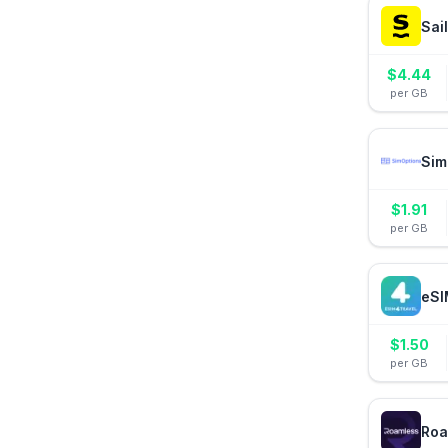
Sai
$
4.44
per GB
Sim
$
1.91
per GB
eSI
$
1.50
per GB
Roa