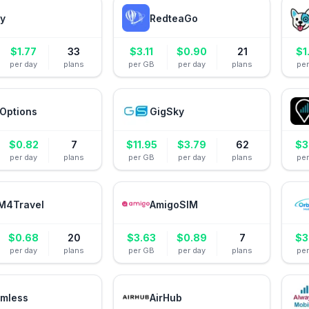
ly
RedteaGo
$
1.77
33
$
3.11
$
0.90
21
$
1
per day
plans
per GB
per day
plans
pe
Options
GigSky
$
0.82
7
$
11.95
$
3.79
62
$
3
per day
plans
per GB
per day
plans
pe
M4Travel
AmigoSIM
$
0.68
20
$
3.63
$
0.89
7
$
3
per day
plans
per GB
per day
plans
pe
mless
AirHub