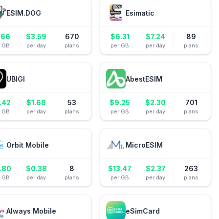
ESIM.DOG
Esimatic
.66
$
3.59
670
$
6.31
$
7.24
89
r GB
per day
plans
per GB
per day
plans
UBIGI
AbestESIM
.42
$
1.68
53
$
9.25
$
2.30
701
r GB
per day
plans
per GB
per day
plans
Orbit Mobile
MicroESIM
.80
$
0.38
8
$
13.47
$
2.37
263
r GB
per day
plans
per GB
per day
plans
Always Mobile
eSimCard