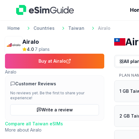
Ho
Home
Countries
Taiwan
Airalo
Air
Airalo
4.0
·
7
plan
s
Buy at
Airalo
All pla
Airalo
PLAN NA
Customer Reviews
1 GB Tai
No reviews yet. Be the first to share your
experience!
Write a review
2 GB Tai
Compare all
Taiwan
eSIMs
More about
Airalo