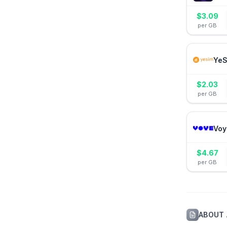
$
3.09
per GB
YeS
$
2.03
per GB
Voy
$
4.67
per GB
ABOUT