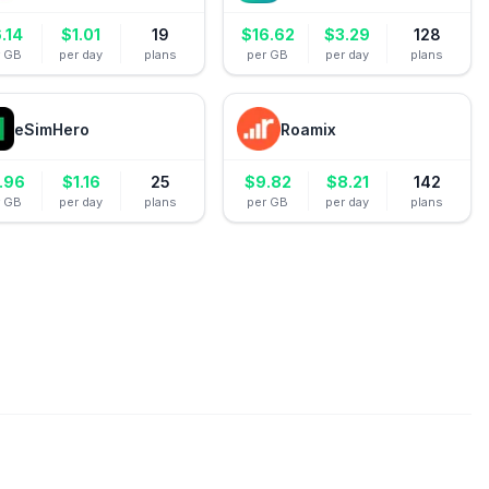
.14
$
1.01
19
$
16.62
$
3.29
128
r GB
per day
plans
per GB
per day
plans
eSimHero
Roamix
.96
$
1.16
25
$
9.82
$
8.21
142
r GB
per day
plans
per GB
per day
plans