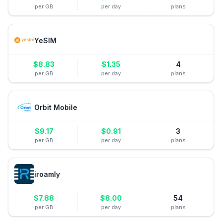
per GB
per day
plans
YeSIM
$
8.83
$
1.35
4
per GB
per day
plans
Orbit Mobile
$
9.17
$
0.91
3
per GB
per day
plans
iroamly
$
7.88
$
8.00
54
per GB
per day
plans