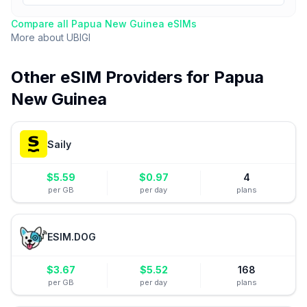
Compare all
Papua New Guinea
eSIMs
More about
UBIGI
Other eSIM Providers for
Papua
New Guinea
Saily
$
5.59
$
0.97
4
per GB
per day
plans
ESIM.DOG
$
3.67
$
5.52
168
per GB
per day
plans