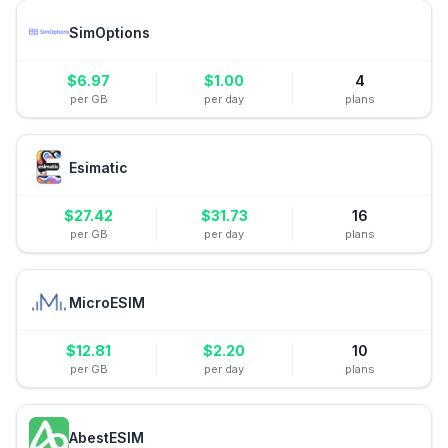
SimOptions
$
6.97
$
1.00
4
per GB
per day
plans
Esimatic
$
27.42
$
31.73
16
per GB
per day
plans
MicroESIM
$
12.81
$
2.20
10
per GB
per day
plans
AbestESIM