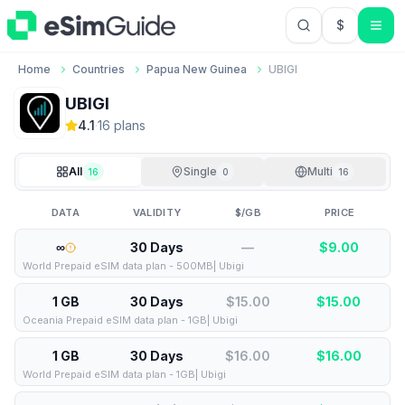
$
USD US Do
Home
Countries
Papua New Guinea
UBIGI
UBIGI
4.1
·
16
plan
s
All
Single
Multi
16
0
16
DATA
VALIDITY
$/GB
PRICE
∞
30 Days
—
$
9.00
World Prepaid eSIM data plan - 500MB| Ubigi
1 GB
30 Days
$15.00
$
15.00
Oceania Prepaid eSIM data plan - 1GB| Ubigi
1 GB
30 Days
$16.00
$
16.00
World Prepaid eSIM data plan - 1GB| Ubigi