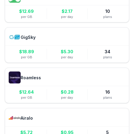
$
12.69
$
2.17
10
per GB
per day
plans
GigSky
$
18.89
$
5.30
34
per GB
per day
plans
Roamless
$
12.64
$
0.28
16
per GB
per day
plans
Airalo
$
5.72
$
0.95
5