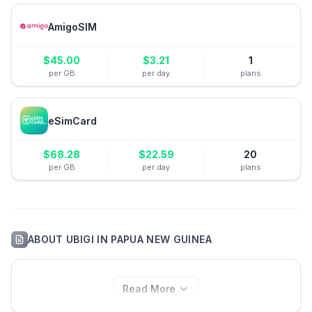
AmigoSIM
$
45.00
$
3.21
1
per GB
per day
plans
eSimCard
$
68.28
$
22.59
20
per GB
per day
plans
ABOUT
UBIGI
IN
PAPUA NEW GUINEA
Read More