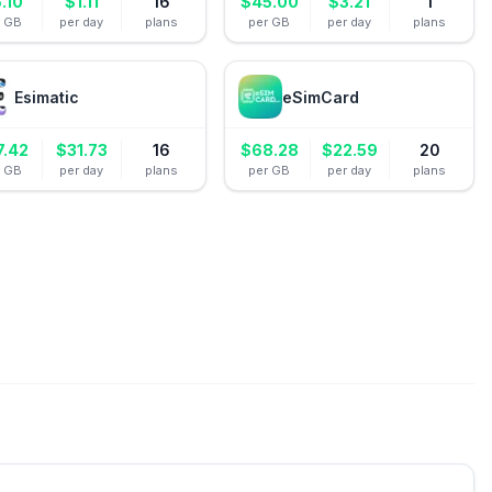
.10
$
1.11
16
$
45.00
$
3.21
1
r GB
per day
plans
per GB
per day
plans
Esimatic
eSimCard
7.42
$
31.73
16
$
68.28
$
22.59
20
r GB
per day
plans
per GB
per day
plans