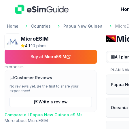
Ho
Home
Countries
Papua New Guinea
Micro
Mi
MicroESIM
4.1
·
10
plan
s
Buy at
MicroESIM
All pla
microesim
PLAN NA
Customer Reviews
Papua Ne
No reviews yet. Be the first to share your
experience!
Write a review
Oceania 
Compare all
Papua New Guinea
eSIMs
More about
MicroESIM