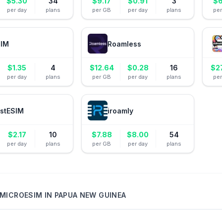
$
5.30
34
$
9.17
$
0.91
3
$
6
per day
plans
per GB
per day
plans
pe
IM
Roamless
$
1.35
4
$
12.64
$
0.28
16
$
2
per day
plans
per GB
per day
plans
pe
stESIM
iroamly
$
2.17
10
$
7.88
$
8.00
54
per day
plans
per GB
per day
plans
MICROESIM
IN
PAPUA NEW GUINEA