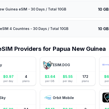
10 GB
w Guinea eSIM - 30 Days / Total 10GB
10 GB
eSIM 4 Countries - 30 Days / Total 10GB
eSIM Providers for
Papua New Guinea
ly
ESIM.DOG
$
0.97
4
$
3.64
$
5.55
172
$
6
per day
plans
per GB
per day
plans
pe
Sky
Orbit Mobile