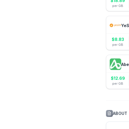
$
18.89
per GB
YeS
$
8.83
per GB
Abe
$
12.69
per GB
ABOUT