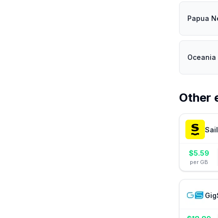
Papua Ne
Oceania 
Other 
Sai
$
5.59
per GB
Gig