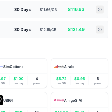
$
116.63
30 Days
$11.66/GB
$
121.49
30 Days
$12.15/GB
SimOptions
Airalo
.97
$
1.00
4
$
5.72
$
0.95
5
r GB
per day
plans
per GB
per day
plans
UBIGI
AmigoSIM