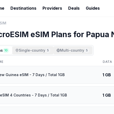
me
Destinations
Providers
Deals
Guides
ESIM
croESIM
eSIM Plans for
Papua 
ns
Single-country
Multi-country
10
5
5
ME
DATA
1 GB
w Guinea eSIM - 7 Days / Total 1GB
1 GB
eSIM 4 Countries - 7 Days / Total 1GB