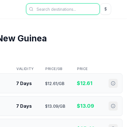
$
USD US Dol
New Guinea
VALIDITY
PRICE/GB
PRICE
$
12.61
7 Days
$12.61/GB
$
13.09
7 Days
$13.09/GB