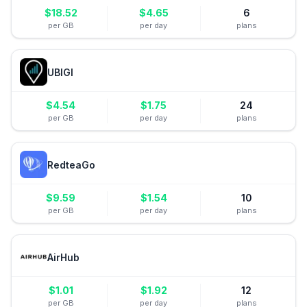
$
18.52
$
4.65
6
per GB
per day
plans
UBIGI
$
4.54
$
1.75
24
per GB
per day
plans
RedteaGo
$
9.59
$
1.54
10
per GB
per day
plans
AirHub
$
1.01
$
1.92
12
per GB
per day
plans