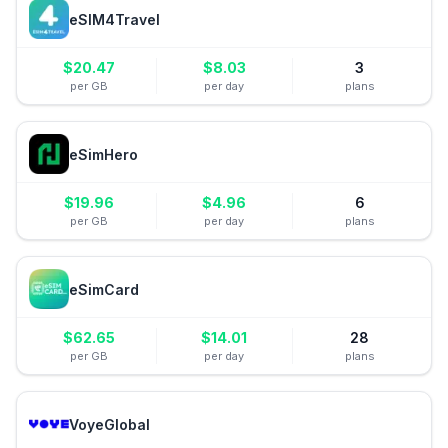
eSIM4Travel
$
20.47
$
8.03
3
per GB
per day
plans
eSimHero
$
19.96
$
4.96
6
per GB
per day
plans
eSimCard
$
62.65
$
14.01
28
per GB
per day
plans
VoyeGlobal