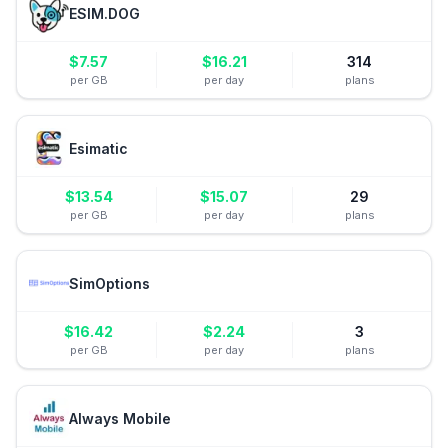
ESIM.DOG
$
7.57
$
16.21
314
per GB
per day
plans
Esimatic
$
13.54
$
15.07
29
per GB
per day
plans
SimOptions
$
16.42
$
2.24
3
per GB
per day
plans
Always Mobile