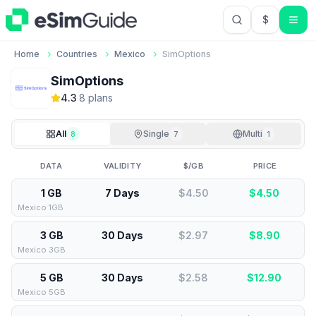
$
USD US Do
Home
Countries
Mexico
SimOptions
SimOptions
4.3
·
8
plan
s
All
Single
Multi
8
7
1
DATA
VALIDITY
$/GB
PRICE
1 GB
7 Days
$4.50
$
4.50
Mexico 1GB
3 GB
30 Days
$2.97
$
8.90
Mexico 3GB
5 GB
30 Days
$2.58
$
12.90
Mexico 5GB