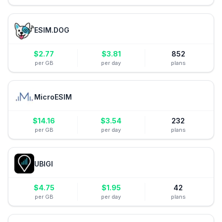
ESIM.DOG
$
2.77
$
3.81
852
per GB
per day
plans
MicroESIM
$
14.16
$
3.54
232
per GB
per day
plans
UBIGI
$
4.75
$
1.95
42
per GB
per day
plans