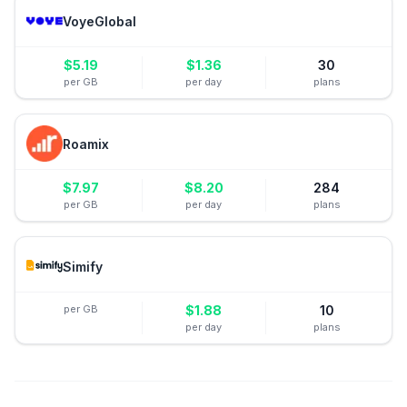
VoyeGlobal
$
5.19
$
1.36
30
per GB
per day
plans
Roamix
$
7.97
$
8.20
284
per GB
per day
plans
Simify
per GB
$
1.88
10
per day
plans