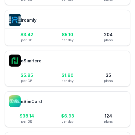
iroamly
$
3.42
$
5.10
204
per GB
per day
plans
eSimHero
$
5.85
$
1.80
35
per GB
per day
plans
eSimCard
$
38.14
$
6.93
124
per GB
per day
plans