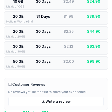
10 GB
30 Days
$2.49
$
24.90
Mexico 10GB
20 GB
31 Days
$1.99
$
39.90
Holiday World eSIM
20 GB
30 Days
$2.25
$
44.90
Mexico 20GB
30 GB
30 Days
$2.13
$
63.90
Mexico 30GB
50 GB
30 Days
$2.00
$
99.90
Mexico 50GB
Customer Reviews
No reviews yet. Be the first to share your experience!
Write a review