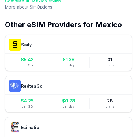
Compare all
Mexico
eSIMs
More about
SimOptions
Other eSIM Providers for
Mexico
Saily
$
5.42
$
1.38
31
per GB
per day
plans
RedteaGo
$
4.25
$
0.78
28
per GB
per day
plans
Esimatic