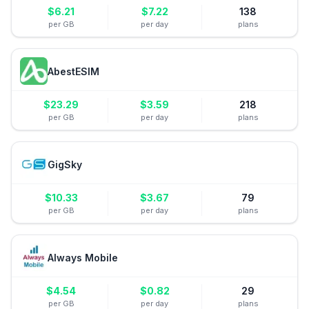
$
6.21
$
7.22
138
per GB
per day
plans
AbestESIM
$
23.29
$
3.59
218
per GB
per day
plans
GigSky
$
10.33
$
3.67
79
per GB
per day
plans
Always Mobile
$
4.54
$
0.82
29
per GB
per day
plans