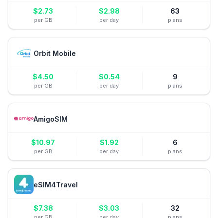
$
2.73
$
2.98
63
per GB
per day
plans
Orbit Mobile
$
4.50
$
0.54
9
per GB
per day
plans
AmigoSIM
$
10.97
$
1.92
6
per GB
per day
plans
eSIM4Travel
$
7.38
$
3.03
32
per GB
per day
plans