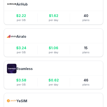
AirHub
$
2.22
$
1.62
40
per GB
per day
plans
Airalo
$
3.24
$
1.06
15
per GB
per day
plans
Roamless
$
3.58
$
0.62
46
per GB
per day
plans
YeSIM