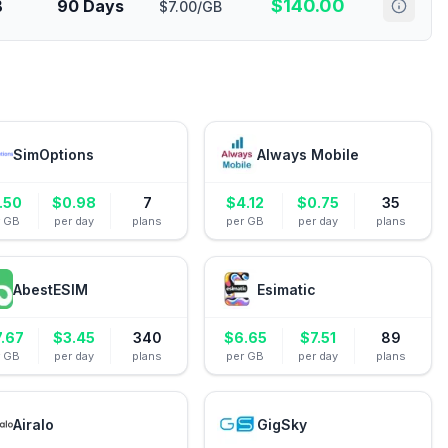
$
140.00
B
90 Days
$7.00/GB
SimOptions
Always Mobile
.50
$
0.98
7
$
4.12
$
0.75
35
r GB
per day
plans
per GB
per day
plans
AbestESIM
Esimatic
7.67
$
3.45
340
$
6.65
$
7.51
89
r GB
per day
plans
per GB
per day
plans
Airalo
GigSky