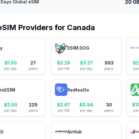
20 G
Days Global eSIM
eSIM Providers for
Canada
ly
ESIM.DOG
$
1.50
27
$
2.29
$
3.27
993
$
2
per day
plans
per GB
per day
plans
pe
roESIM
RedteaGo
$
3.00
229
$
2.67
$
0.94
30
$
1
per day
plans
per GB
per day
plans
pe
GI
AirHub