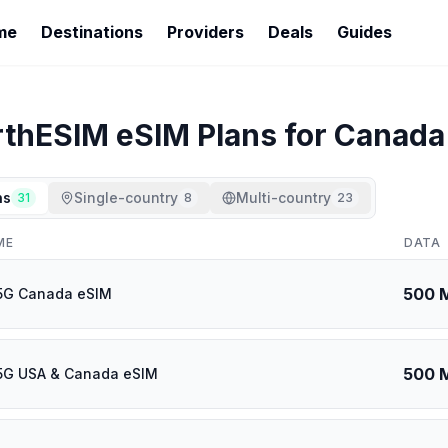
me
Destinations
Providers
Deals
Guides
rthESIM
eSIM Plans for
Canada
ns
Single-country
Multi-country
31
8
23
ME
DATA
500 
 5G Canada eSIM
500 
 5G USA & Canada eSIM