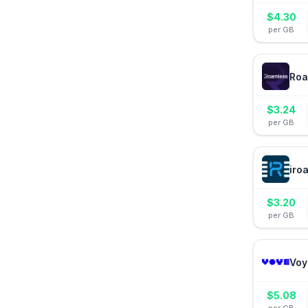
$
4.30
per GB
Roa
$
3.24
per GB
iro
$
3.20
per GB
Voy
$
5.08