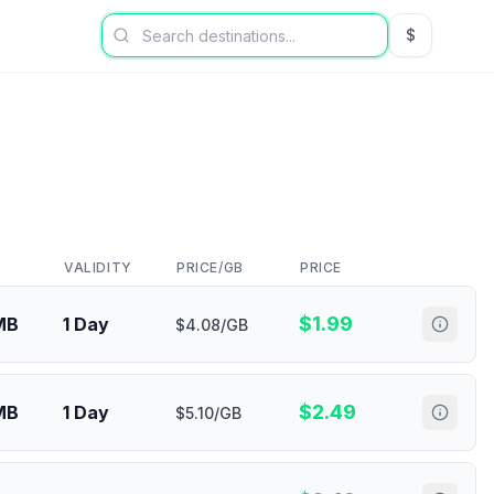
$
USD US Dol
VALIDITY
PRICE/GB
PRICE
$
1.99
MB
1 Day
$4.08/GB
$
2.49
MB
1 Day
$5.10/GB