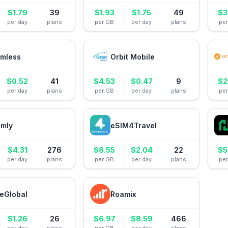
$
1.79
39
$
1.93
$
1.75
49
$
3
per day
plans
per GB
per day
plans
pe
mless
Orbit Mobile
$
0.52
41
$
4.53
$
0.47
9
$
2
per day
plans
per GB
per day
plans
pe
amly
eSIM4Travel
$
4.31
276
$
6.55
$
2.04
22
$
5
per day
plans
per GB
per day
plans
pe
eGlobal
Roamix
$
1.26
26
$
6.97
$
8.59
466