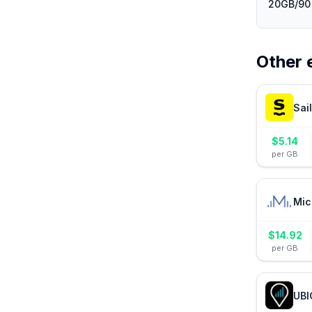
20GB/90 
Other 
Sai
$
5.14
per GB
Mic
$
14.92
per GB
UBI