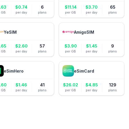
.63
$
0.74
6
$
11.14
$
3.70
65
r GB
per day
plans
per GB
per day
plans
YeSIM
AmigoSIM
.65
$
2.60
57
$
3.90
$
1.45
9
r GB
per day
plans
per GB
per day
plans
eSimHero
eSimCard
.60
$
1.46
41
$
26.02
$
4.85
129
r GB
per day
plans
per GB
per day
plans