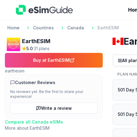
Ho
Home
Countries
Canada
EarthESIM
Ea
EarthESIM
5.0
·
31
plan
s
Buy at
EarthESIM
All pla
earthesim
PLAN NA
Customer Reviews
501 Day
No reviews yet. Be the first to share your
experience!
Write a review
501 Day
Compare all
Canada
eSIMs
More about
EarthESIM