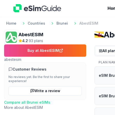
Ho
Home
Countries
Brunei
AbestESIM
Ab
AbestESIM
4.2
·
93
plan
s
Buy at
AbestESIM
All pla
abestesim
PLAN NA
Customer Reviews
eSIM Bru
No reviews yet. Be the first to share your
experience!
Write a review
eSIM Brun
Compare all
Brunei
eSIMs
More about
AbestESIM