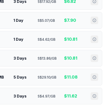
$
6.82
MB
3 Days
S$17.92/GB
$
7.90
1 Day
S$5.07/GB
$
10.81
1 Day
S$4.62/GB
$
10.81
3 Days
S$13.86/GB
$
11.08
MB
5 Days
S$29.10/GB
$
11.62
3 Days
S$4.97/GB