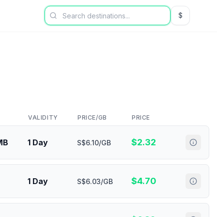
$
USD US Dol
VALIDITY
PRICE/GB
PRICE
$
2.32
MB
1 Day
S$6.10/GB
$
4.70
1 Day
S$6.03/GB