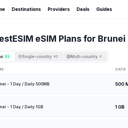
me
Destinations
Providers
Deals
Guides
estESIM
eSIM Plans for
Brunei
ns
Single-country
Multi-country
93
93
0
ME
DATA
500 
nei - 1 Day / Daily 500MB
1 GB
ei - 1 Day / Daily 1GB