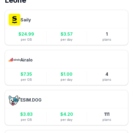
Leone
Saily
$
24.99
$
3.57
1
per GB
per day
plans
Airalo
$
7.35
$
1.00
4
per GB
per day
plans
ESIM.DOG
$
3.83
$
4.20
111
per GB
per day
plans