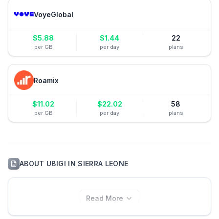
VoyeGlobal
$
5.88
$
1.44
22
per GB
per day
plans
Roamix
$
11.02
$
22.02
58
per GB
per day
plans
ABOUT
UBIGI
IN
SIERRA LEONE
Read More