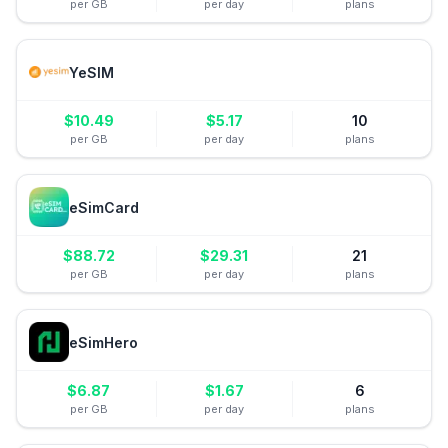
per GB
per day
plans
YeSIM
$
10.49
$
5.17
10
per GB
per day
plans
eSimCard
$
88.72
$
29.31
21
per GB
per day
plans
eSimHero
$
6.87
$
1.67
6
per GB
per day
plans