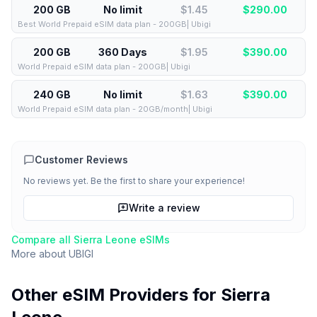
200 GB
No limit
$1.45
$
290.00
Best World Prepaid eSIM data plan - 200GB| Ubigi
200 GB
360 Days
$1.95
$
390.00
World Prepaid eSIM data plan - 200GB| Ubigi
240 GB
No limit
$1.63
$
390.00
World Prepaid eSIM data plan - 20GB/month| Ubigi
Customer Reviews
No reviews yet. Be the first to share your experience!
Write a review
Compare all
Sierra Leone
eSIMs
More about
UBIGI
Other eSIM Providers for
Sierra