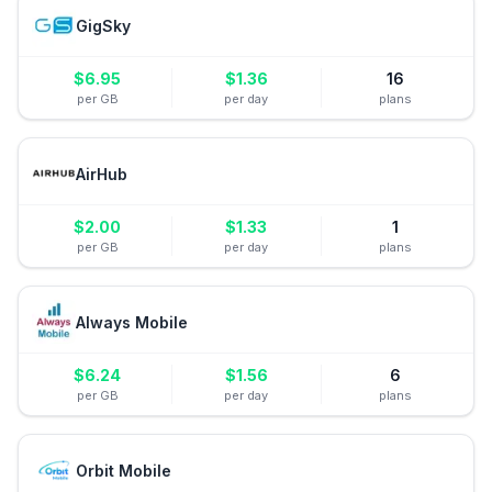
GigSky
$
6.95
$
1.36
16
per GB
per day
plans
AirHub
$
2.00
$
1.33
1
per GB
per day
plans
Always Mobile
$
6.24
$
1.56
6
per GB
per day
plans
Orbit Mobile