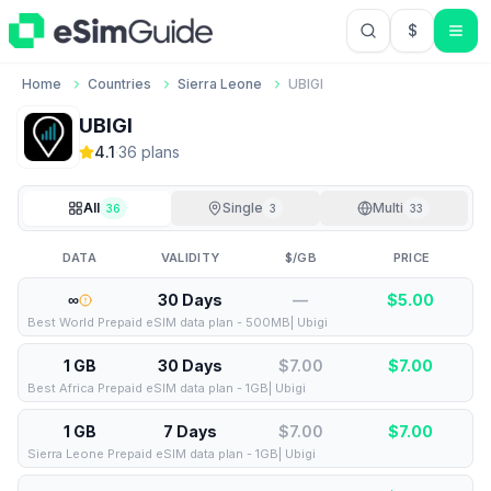
$
USD US Do
Home
Countries
Sierra Leone
UBIGI
UBIGI
4.1
·
36
plan
s
All
Single
Multi
36
3
33
DATA
VALIDITY
$/GB
PRICE
∞
30 Days
—
$
5.00
Best World Prepaid eSIM data plan - 500MB| Ubigi
1 GB
30 Days
$7.00
$
7.00
Best Africa Prepaid eSIM data plan - 1GB| Ubigi
1 GB
7 Days
$7.00
$
7.00
Sierra Leone Prepaid eSIM data plan - 1GB| Ubigi