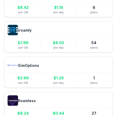
$
8.42
$
1.16
6
per GB
per day
plans
iroamly
$
7.88
$
8.00
54
per GB
per day
plans
SimOptions
$
3.99
$
1.29
1
per GB
per day
plans
Roamless
$
8.24
$
0.44
27