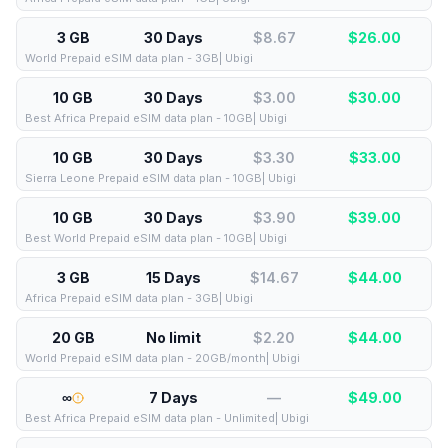
3 GB
30 Days
$8.67
$
26.00
World Prepaid eSIM data plan - 3GB| Ubigi
10 GB
30 Days
$3.00
$
30.00
Best Africa Prepaid eSIM data plan - 10GB| Ubigi
10 GB
30 Days
$3.30
$
33.00
Sierra Leone Prepaid eSIM data plan - 10GB| Ubigi
10 GB
30 Days
$3.90
$
39.00
Best World Prepaid eSIM data plan - 10GB| Ubigi
3 GB
15 Days
$14.67
$
44.00
Africa Prepaid eSIM data plan - 3GB| Ubigi
20 GB
No limit
$2.20
$
44.00
World Prepaid eSIM data plan - 20GB/month| Ubigi
∞
7 Days
—
$
49.00
Best Africa Prepaid eSIM data plan - Unlimited| Ubigi