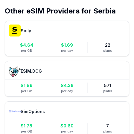
Other eSIM Providers for
Serbia
Saily
$
4.64
$
1.69
22
per GB
per day
plans
ESIM.DOG
$
1.89
$
4.36
571
per GB
per day
plans
SimOptions
$
1.78
$
0.60
7
per GB
per day
plans