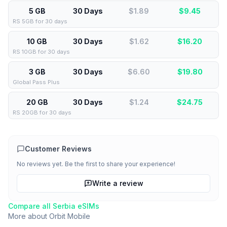
5 GB
30 Days
$1.89
$
9.45
RS 5GB for 30 days
10 GB
30 Days
$1.62
$
16.20
RS 10GB for 30 days
3 GB
30 Days
$6.60
$
19.80
Global Pass Plus
20 GB
30 Days
$1.24
$
24.75
RS 20GB for 30 days
Customer Reviews
No reviews yet. Be the first to share your experience!
Write a review
Compare all
Serbia
eSIMs
More about
Orbit Mobile