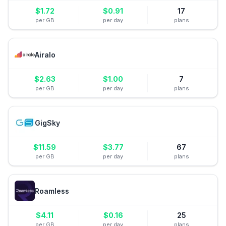
$
1.72
$
0.91
17
per GB
per day
plans
Airalo
$
2.63
$
1.00
7
per GB
per day
plans
GigSky
$
11.59
$
3.77
67
per GB
per day
plans
Roamless
$
4.11
$
0.16
25
per GB
per day
plans