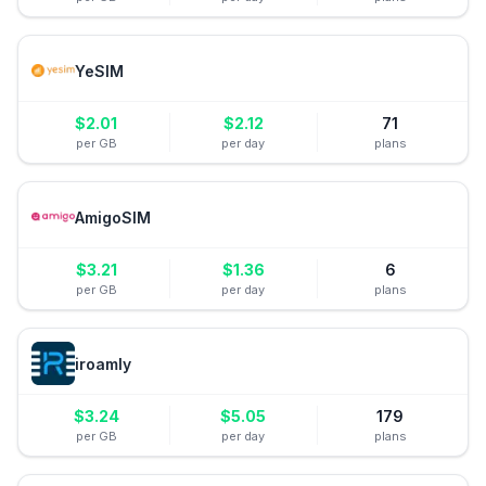
YeSIM
$
2.01
$
2.12
71
per GB
per day
plans
AmigoSIM
$
3.21
$
1.36
6
per GB
per day
plans
iroamly
$
3.24
$
5.05
179
per GB
per day
plans