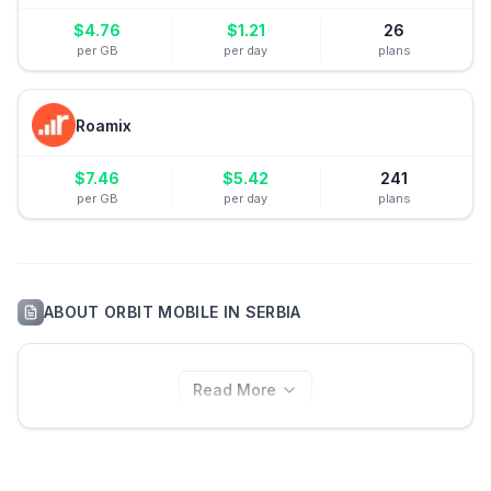
$
4.76
$
1.21
26
per GB
per day
plans
Roamix
$
7.46
$
5.42
241
per GB
per day
plans
ABOUT
ORBIT MOBILE
IN
SERBIA
Read More