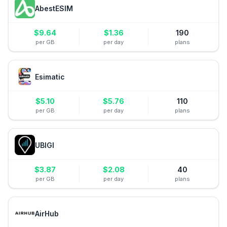
AbestESIM
$
9.64
$
1.36
190
per GB
per day
plans
Esimatic
$
5.10
$
5.76
110
per GB
per day
plans
UBIGI
$
3.87
$
2.08
40
per GB
per day
plans
AirHub