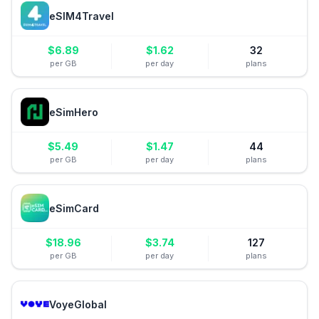
eSIM4Travel
$
6.89
$
1.62
32
per GB
per day
plans
eSimHero
$
5.49
$
1.47
44
per GB
per day
plans
eSimCard
$
18.96
$
3.74
127
per GB
per day
plans
VoyeGlobal