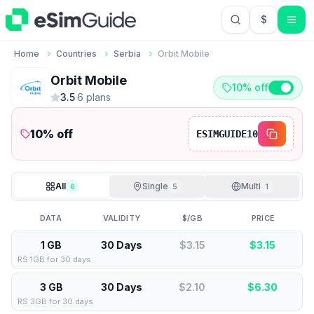
$
USD US Do
Home
Countries
Serbia
Orbit Mobile
Orbit Mobile
10% off
3.5
·
6
plan
s
10
% off
ESIMGUIDE10
All
Single
Multi
6
5
1
DATA
VALIDITY
$/GB
PRICE
1 GB
30 Days
$3.15
$
3.15
RS 1GB for 30 days
3 GB
30 Days
$2.10
$
6.30
RS 3GB for 30 days