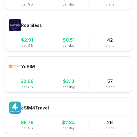
per GB
per day
plans
Roamless
$
2.91
$
0.51
42
per GB
per day
plans
YeSIM
$
2.96
$
3.13
57
per GB
per day
plans
eSIM4Travel
$
5.79
$
2.34
26
per GB
per day
plans