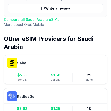
Write a review
Compare all
Saudi Arabia
eSIMs
More about
Orbit Mobile
Other eSIM Providers for
Saudi
Arabia
Saily
$
5.13
$
1.58
25
per GB
per day
plans
RedteaGo
$
3.62
$
1.25
18