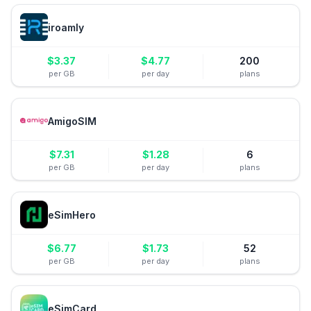
iroamly
$
3.37
$
4.77
200
per GB
per day
plans
AmigoSIM
$
7.31
$
1.28
6
per GB
per day
plans
eSimHero
$
6.77
$
1.73
52
per GB
per day
plans
eSimCard