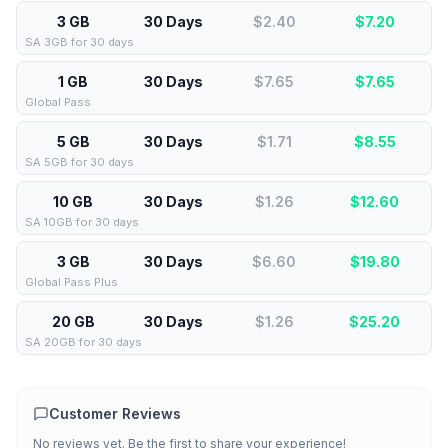
3 GB
30 Days
$2.40
$
7.20
SA 3GB for 30 days
1 GB
30 Days
$7.65
$
7.65
Global Pass
5 GB
30 Days
$1.71
$
8.55
SA 5GB for 30 days
10 GB
30 Days
$1.26
$
12.60
SA 10GB for 30 days
3 GB
30 Days
$6.60
$
19.80
Global Pass Plus
20 GB
30 Days
$1.26
$
25.20
SA 20GB for 30 days
Customer Reviews
No reviews yet. Be the first to share your experience!