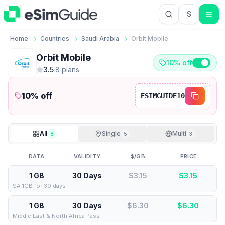
$
USD US Do
Home
Countries
Saudi Arabia
Orbit Mobile
Orbit Mobile
10% off
3.5
·
8
plan
s
10
% off
ESIMGUIDE10
All
Single
Multi
8
5
3
DATA
VALIDITY
$/GB
PRICE
1 GB
30 Days
$3.15
$
3.15
SA 1GB for 30 days
1 GB
30 Days
$6.30
$
6.30
Middle East & North Africa Pass