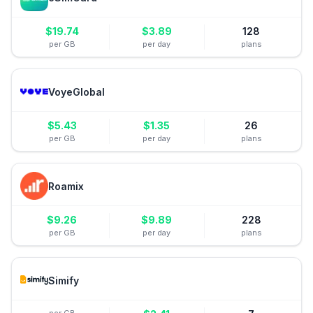
$
19.74
$
3.89
128
per GB
per day
plans
VoyeGlobal
$
5.43
$
1.35
26
per GB
per day
plans
Roamix
$
9.26
$
9.89
228
per GB
per day
plans
Simify