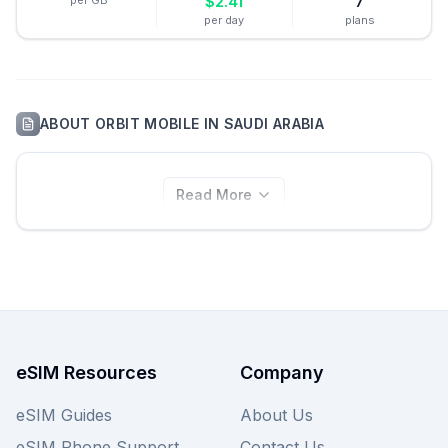
per GB
$
2.41
7
per day
plans
ABOUT
ORBIT MOBILE
IN
SAUDI ARABIA
Read More
eSIM Resources
Company
eSIM Guides
About Us
eSIM Phone Support
Contact Us