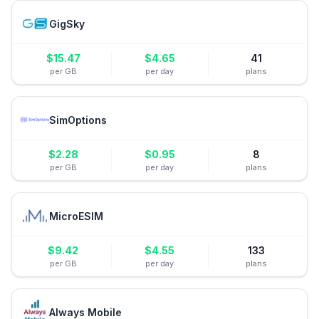
GigSky
$
15.47
$
4.65
41
per GB
per day
plans
SimOptions
$
2.28
$
0.95
8
per GB
per day
plans
MicroESIM
$
9.42
$
4.55
133
per GB
per day
plans
Always Mobile