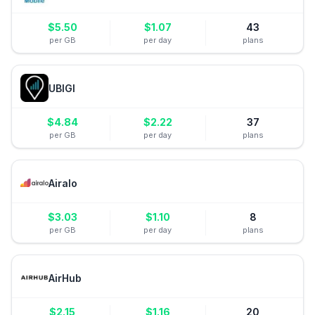
$
5.50
$
1.07
43
per GB
per day
plans
UBIGI
$
4.84
$
2.22
37
per GB
per day
plans
Airalo
$
3.03
$
1.10
8
per GB
per day
plans
AirHub
$
2.15
$
1.16
20