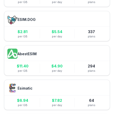
per GB
per day
plans
ESIM.DOG
$
2.81
$
5.54
337
per GB
per day
plans
AbestESIM
$
11.40
$
4.90
294
per GB
per day
plans
Esimatic
$
6.94
$
7.82
64
per GB
per day
plans