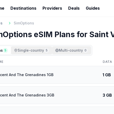
me
Destinations
Providers
Deals
Guides
es
SimOptions
mOptions
eSIM Plans for
Saint 
ns
Single-country
Multi-country
5
5
0
ME
DATA
1 GB
ncent And The Grenadines 1GB
3 GB
ncent And The Grenadines 3GB