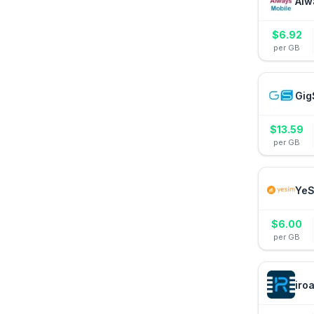
Alw
$
6.92
per GB
Gig
$
13.59
per GB
YeS
$
6.00
per GB
iro