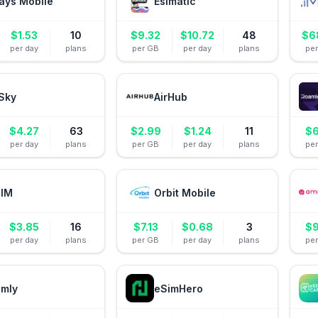
ays Mobile
Esimatic
$
1.53
10
$
9.32
$
10.72
48
$
6
per day
plans
per GB
per day
plans
pe
Sky
AirHub
$
4.27
63
$
2.99
$
1.24
11
$
6
per day
plans
per GB
per day
plans
pe
IM
Orbit Mobile
$
3.85
16
$
7.13
$
0.68
3
$
9
per day
plans
per GB
per day
plans
pe
amly
eSimHero