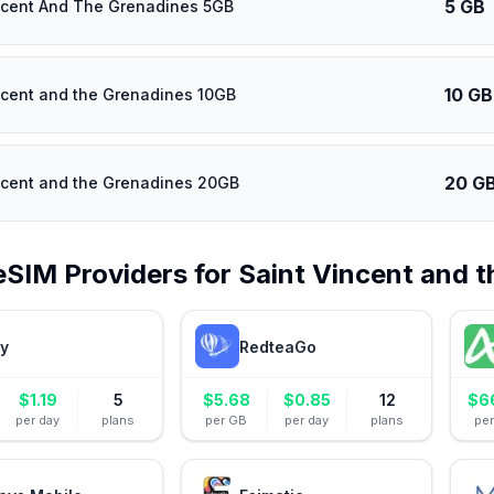
5 GB
ncent And The Grenadines 5GB
10 GB
ncent and the Grenadines 10GB
20 G
ncent and the Grenadines 20GB
eSIM Providers for
Saint Vincent and 
ly
RedteaGo
$
1.19
5
$
5.68
$
0.85
12
$
6
per day
plans
per GB
per day
plans
pe