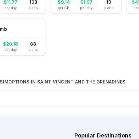
$
11.77
103
$
9.14
$
1.97
10
$
4
per day
plans
per GB
per day
plans
pe
mix
$
20.18
88
per day
plans
SIMOPTIONS
IN
SAINT VINCENT AND THE GRENADINES
Popular Destinations