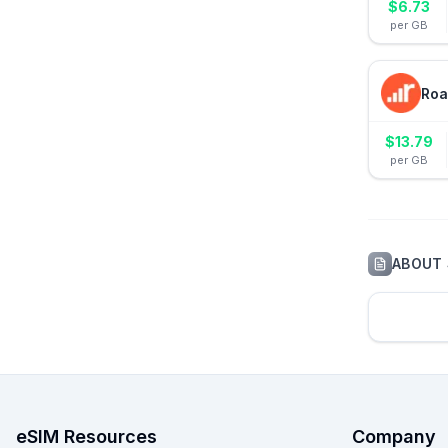
$
6.73
per GB
Roa
$
13.79
per GB
ABOUT
eSIM Resources
Company