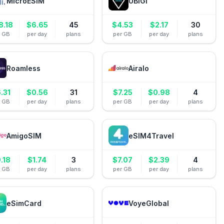
MicroESIM
UBIGI
8.18
$
6.65
45
$
4.53
$
2.17
30
r GB
per day
plans
per GB
per day
plans
Roamless
Airalo
.31
$
0.56
31
$
7.25
$
0.98
4
r GB
per day
plans
per GB
per day
plans
AmigoSIM
eSIM4Travel
.18
$
1.74
3
$
7.07
$
2.39
4
r GB
per day
plans
per GB
per day
plans
eSimCard
VoyeGlobal