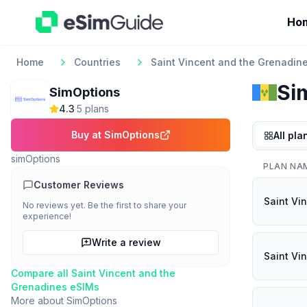
Ho
Home
Countries
Saint Vincent and the Grenadin
Si
SimOptions
4.3
·
5
plan
s
Buy at
SimOptions
All pla
simOptions
PLAN NA
Customer Reviews
Saint Vi
No reviews yet. Be the first to share your
experience!
Write a review
Saint Vi
Compare all
Saint Vincent and the
Grenadines
eSIMs
More about
SimOptions