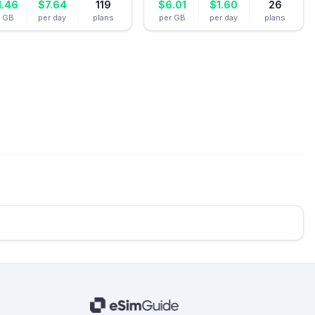
1.46
$
7.64
119
$
6.01
$
1.60
26
r GB
per day
plans
per GB
per day
plans