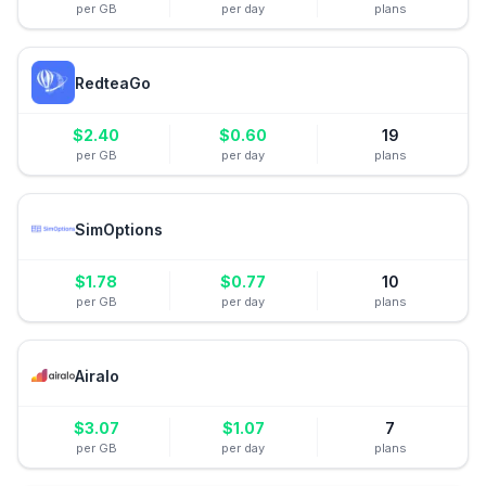
per GB
per day
plans
RedteaGo
$
2.40
$
0.60
19
per GB
per day
plans
SimOptions
$
1.78
$
0.77
10
per GB
per day
plans
Airalo
$
3.07
$
1.07
7
per GB
per day
plans