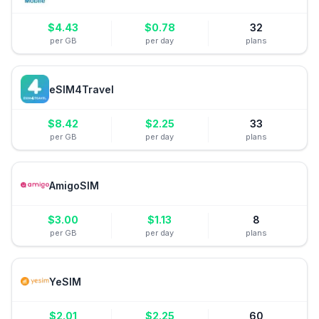
$
4.43
$
0.78
32
per GB
per day
plans
eSIM4Travel
$
8.42
$
2.25
33
per GB
per day
plans
AmigoSIM
$
3.00
$
1.13
8
per GB
per day
plans
YeSIM
$
2.01
$
2.25
60