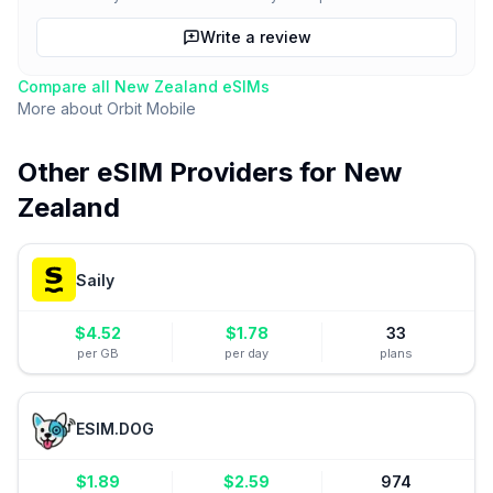
Write a review
Compare all
New Zealand
eSIMs
More about
Orbit Mobile
Other eSIM Providers for
New
Zealand
Saily
$
4.52
$
1.78
33
per GB
per day
plans
ESIM.DOG
$
1.89
$
2.59
974