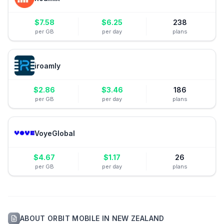
$
7.58
$
6.25
238
per GB
per day
plans
iroamly
$
2.86
$
3.46
186
per GB
per day
plans
VoyeGlobal
$
4.67
$
1.17
26
per GB
per day
plans
ABOUT
ORBIT MOBILE
IN
NEW ZEALAND