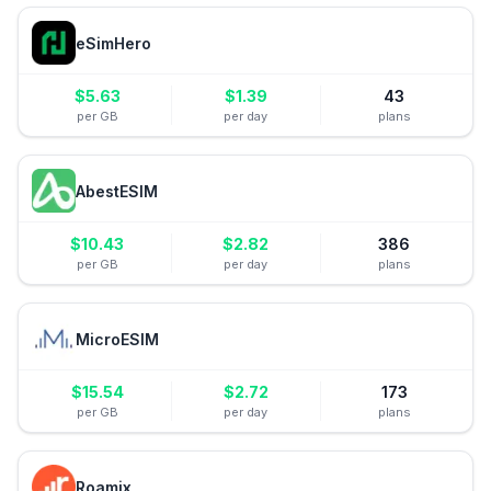
eSimHero
$
5.63
$
1.39
43
per GB
per day
plans
AbestESIM
$
10.43
$
2.82
386
per GB
per day
plans
MicroESIM
$
15.54
$
2.72
173
per GB
per day
plans
Roamix