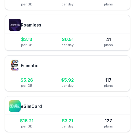
per GB
per day
plans
Roamless
$
3.13
$
0.51
41
per GB
per day
plans
Esimatic
$
5.26
$
5.92
117
per GB
per day
plans
eSimCard
$
16.21
$
3.21
127
per GB
per day
plans