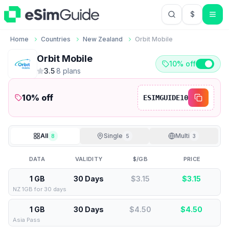
$
USD US Do
Home
Countries
New Zealand
Orbit Mobile
Orbit Mobile
10% off
3.5
·
8
plan
s
10
% off
ESIMGUIDE10
All
Single
Multi
8
5
3
DATA
VALIDITY
$/GB
PRICE
1 GB
30 Days
$3.15
$
3.15
NZ 1GB for 30 days
1 GB
30 Days
$4.50
$
4.50
Asia Pass