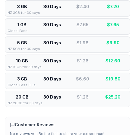
3 GB
30 Days
$2.40
$
7.20
NZ 3GB for 30 days
1 GB
30 Days
$7.65
$
7.65
Global Pass
5 GB
30 Days
$1.98
$
9.90
NZ 5GB for 30 days
10 GB
30 Days
$1.26
$
12.60
NZ 10GB for 30 days
3 GB
30 Days
$6.60
$
19.80
Global Pass Plus
20 GB
30 Days
$1.26
$
25.20
NZ 20GB for 30 days
Customer Reviews
No reviews yet. Be the first to share your experience!