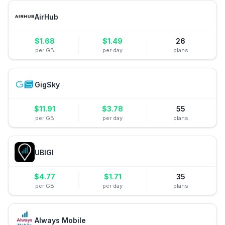
AirHub
$
1.68
$
1.49
26
per GB
per day
plans
GigSky
$
11.91
$
3.78
55
per GB
per day
plans
UBIGI
$
4.77
$
1.71
35
per GB
per day
plans
Always Mobile