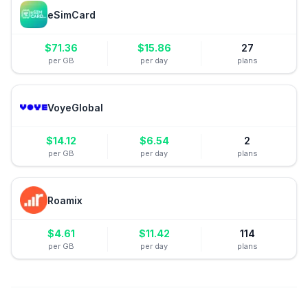
eSimCard
$
71.36
$
15.86
27
per GB
per day
plans
VoyeGlobal
$
14.12
$
6.54
2
per GB
per day
plans
Roamix
$
4.61
$
11.42
114
per GB
per day
plans