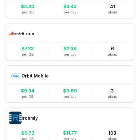
$
3.40
$
3.43
41
per GB
per day
plans
Airalo
$
7.33
$
2.39
6
per GB
per day
plans
Orbit Mobile
$
9.34
$
0.89
3
per GB
per day
plans
iroamly
$
6.73
$
11.77
103
per GB
per day
plans