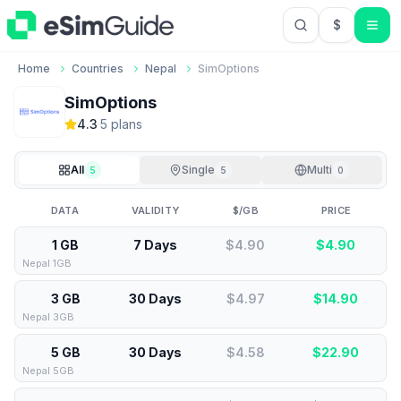
$
USD US Do
Home
Countries
Nepal
SimOptions
SimOptions
4.3
·
5
plan
s
All
Single
Multi
5
5
0
DATA
VALIDITY
$/GB
PRICE
1 GB
7 Days
$4.90
$
4.90
Nepal 1GB
3 GB
30 Days
$4.97
$
14.90
Nepal 3GB
5 GB
30 Days
$4.58
$
22.90
Nepal 5GB