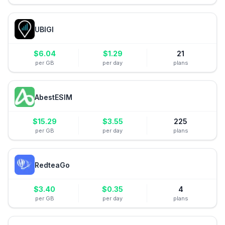
UBIGI
$
6.04
$
1.29
21
per GB
per day
plans
AbestESIM
$
15.29
$
3.55
225
per GB
per day
plans
RedteaGo
$
3.40
$
0.35
4
per GB
per day
plans