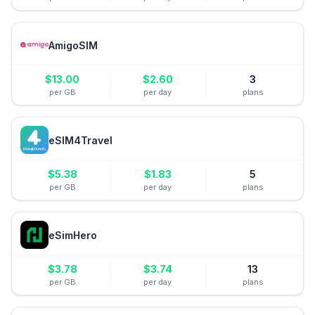
AmigoSIM
$
13.00
$
2.60
3
per GB
per day
plans
eSIM4Travel
$
5.38
$
1.83
5
per GB
per day
plans
eSimHero
$
3.78
$
3.74
13
per GB
per day
plans