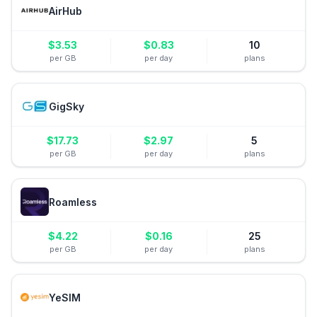
AirHub
$
3.53
$
0.83
10
per GB
per day
plans
GigSky
$
17.73
$
2.97
5
per GB
per day
plans
Roamless
$
4.22
$
0.16
25
per GB
per day
plans
YeSIM