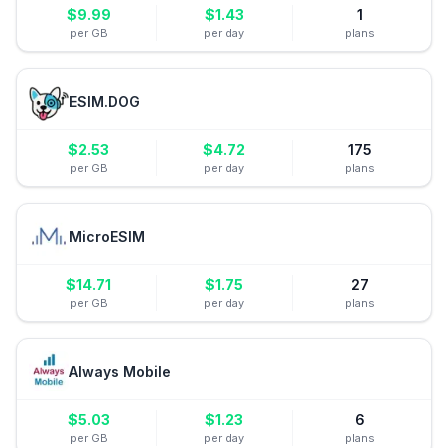
$
9.99
$
1.43
1
per GB
per day
plans
ESIM.DOG
$
2.53
$
4.72
175
per GB
per day
plans
MicroESIM
$
14.71
$
1.75
27
per GB
per day
plans
Always Mobile
$
5.03
$
1.23
6
per GB
per day
plans