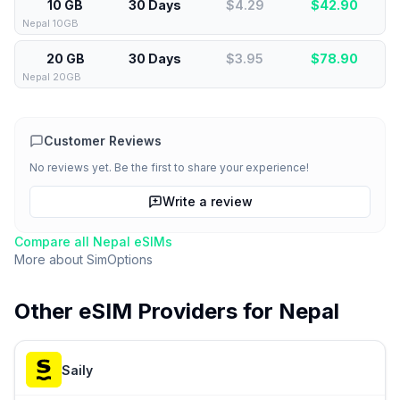
10 GB
30 Days
$4.29
$
42.90
Nepal 10GB
20 GB
30 Days
$3.95
$
78.90
Nepal 20GB
Customer Reviews
No reviews yet. Be the first to share your experience!
Write a review
Compare all
Nepal
eSIMs
More about
SimOptions
Other eSIM Providers for
Nepal
Saily