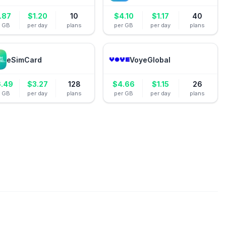
.87
$
1.20
10
$
4.10
$
1.17
40
r GB
per day
plans
per GB
per day
plans
eSimCard
VoyeGlobal
6.49
$
3.27
128
$
4.66
$
1.15
26
r GB
per day
plans
per GB
per day
plans