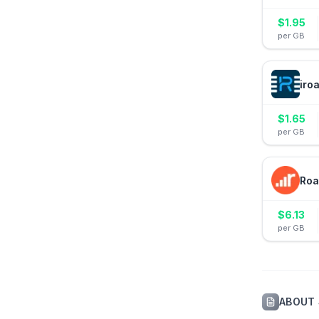
$
1.95
per GB
iro
$
1.65
per GB
Roa
$
6.13
per GB
ABOUT