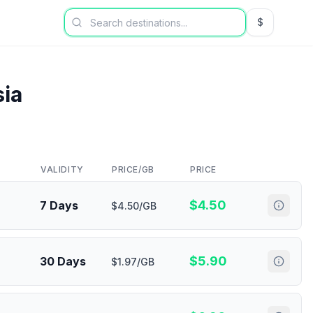
$
USD US Dol
ia
VALIDITY
PRICE/GB
PRICE
$
4.50
7 Days
$4.50/GB
$
5.90
30 Days
$1.97/GB