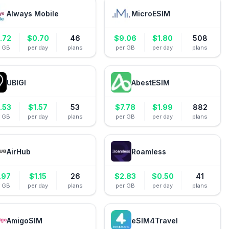
Always Mobile
MicroESIM
.72
$
0.70
46
$
9.06
$
1.80
508
r GB
per day
plans
per GB
per day
plans
UBIGI
AbestESIM
.53
$
1.57
53
$
7.78
$
1.99
882
r GB
per day
plans
per GB
per day
plans
AirHub
Roamless
.97
$
1.15
26
$
2.83
$
0.50
41
r GB
per day
plans
per GB
per day
plans
AmigoSIM
eSIM4Travel