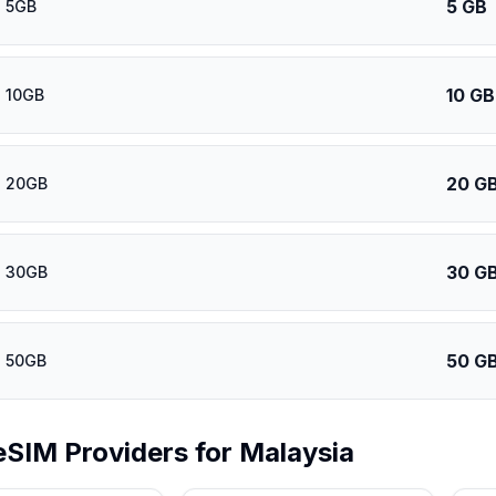
5 GB
a 5GB
10 GB
a 10GB
20 G
a 20GB
30 G
a 30GB
50 G
a 50GB
eSIM Providers for
Malaysia