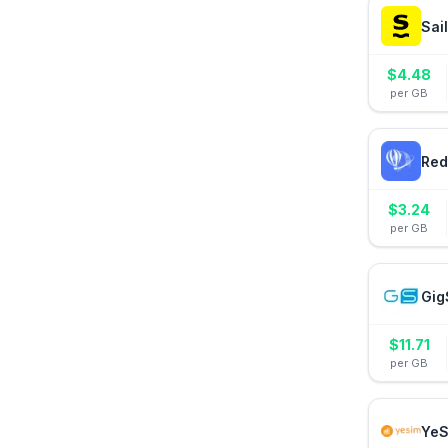
Sai
$
4.48
per GB
Red
$
3.24
per GB
Gig
$
11.71
per GB
YeS