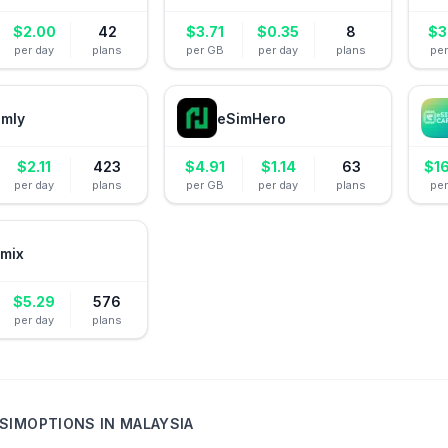
$
2.00
42
$
3.71
$
0.35
8
$
3
per day
plans
per GB
per day
plans
pe
amly
eSimHero
$
2.11
423
$
4.91
$
1.14
63
$
1
per day
plans
per GB
per day
plans
pe
mix
$
5.29
576
per day
plans
SIMOPTIONS
IN
MALAYSIA