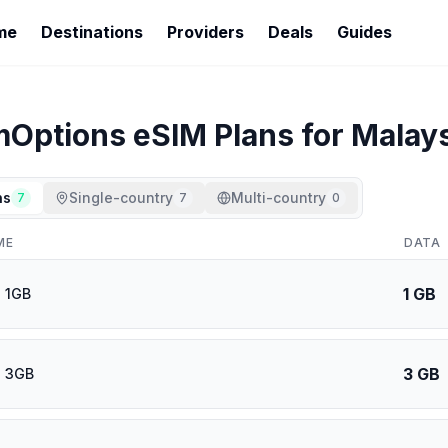
me
Destinations
Providers
Deals
Guides
mOptions
eSIM Plans for
Malays
ns
Single-country
Multi-country
7
7
0
ME
DATA
1 GB
 1GB
3 GB
a 3GB