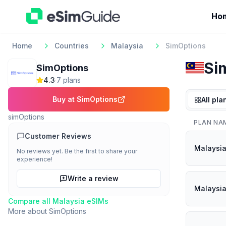
Ho
Home
Countries
Malaysia
SimOptions
Si
SimOptions
4.3
·
7
plan
s
Buy at
SimOptions
All pla
simOptions
PLAN NA
Customer Reviews
Malaysia
No reviews yet. Be the first to share your
experience!
Write a review
Malaysi
Compare all
Malaysia
eSIMs
More about
SimOptions