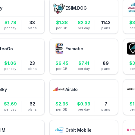
ly
ESIM.DOG
$
1.78
33
$
1.38
$
2.32
1143
$
3
per day
plans
per GB
per day
plans
pe
teaGo
Esimatic
$
1.06
23
$
6.45
$
7.41
89
$
3
per day
plans
per GB
per day
plans
pe
Sky
Airalo
$
3.69
62
$
2.65
$
0.99
7
$
1
per day
plans
per GB
per day
plans
pe
IM
Orbit Mobile