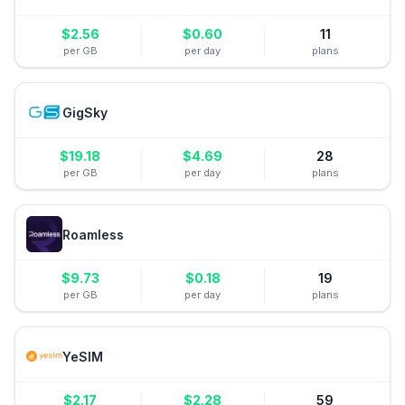
$
2.56
$
0.60
11
per GB
per day
plans
GigSky
$
19.18
$
4.69
28
per GB
per day
plans
Roamless
$
9.73
$
0.18
19
per GB
per day
plans
YeSIM
$
2.17
$
2.28
59