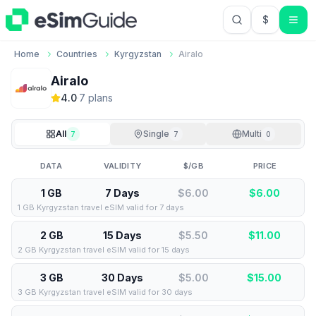
$
USD US Do
Home
Countries
Kyrgyzstan
Airalo
Airalo
4.0
·
7
plan
s
All
Single
Multi
7
7
0
DATA
VALIDITY
$/GB
PRICE
1 GB
7 Days
$6.00
$
6.00
1 GB Kyrgyzstan travel eSIM valid for 7 days
2 GB
15 Days
$5.50
$
11.00
2 GB Kyrgyzstan travel eSIM valid for 15 days
3 GB
30 Days
$5.00
$
15.00
3 GB Kyrgyzstan travel eSIM valid for 30 days