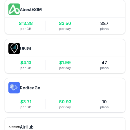
AbestESIM
$
13.38
$
3.50
387
per GB
per day
plans
UBIGI
$
4.13
$
1.99
47
per GB
per day
plans
RedteaGo
$
3.71
$
0.93
10
per GB
per day
plans
AirHub