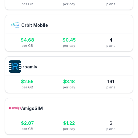
per GB
per day
plans
Orbit Mobile
$
4.68
$
0.45
4
per GB
per day
plans
iroamly
$
2.55
$
3.18
191
per GB
per day
plans
AmigoSIM
$
2.87
$
1.22
6
per GB
per day
plans