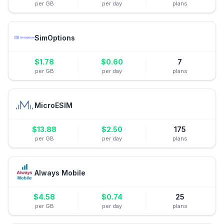
per GB
per day
plans
SimOptions
$
1.78
$
0.60
7
per GB
per day
plans
MicroESIM
$
13.88
$
2.50
175
per GB
per day
plans
Always Mobile
$
4.58
$
0.74
25
per GB
per day
plans