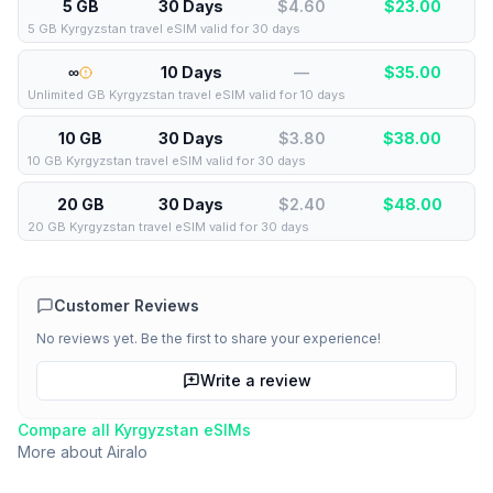
5 GB
30 Days
$4.60
$
23.00
5 GB Kyrgyzstan travel eSIM valid for 30 days
∞
10 Days
—
$
35.00
Unlimited GB Kyrgyzstan travel eSIM valid for 10 days
10 GB
30 Days
$3.80
$
38.00
10 GB Kyrgyzstan travel eSIM valid for 30 days
20 GB
30 Days
$2.40
$
48.00
20 GB Kyrgyzstan travel eSIM valid for 30 days
Customer Reviews
No reviews yet. Be the first to share your experience!
Write a review
Compare all
Kyrgyzstan
eSIMs
More about
Airalo