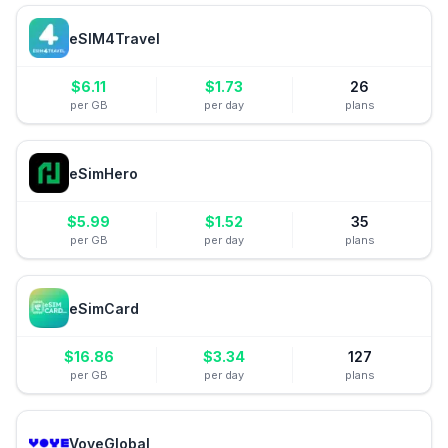
eSIM4Travel
$
6.11
$
1.73
26
per GB
per day
plans
eSimHero
$
5.99
$
1.52
35
per GB
per day
plans
eSimCard
$
16.86
$
3.34
127
per GB
per day
plans
VoyeGlobal