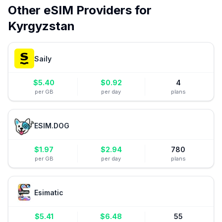
Other eSIM Providers for
Kyrgyzstan
Saily
$
5.40
$
0.92
4
per GB
per day
plans
ESIM.DOG
$
1.97
$
2.94
780
per GB
per day
plans
Esimatic
$
5.41
$
6.48
55