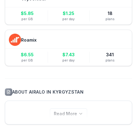
$
5.85
$
1.25
18
per GB
per day
plans
Roamix
$
6.55
$
7.43
341
per GB
per day
plans
ABOUT
AIRALO
IN
KYRGYZSTAN
Read More