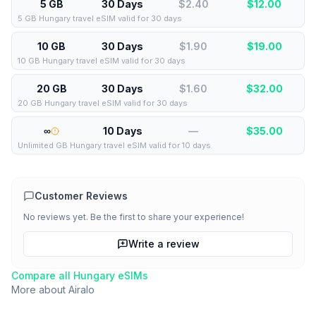
5 GB
30 Days
$2.40
$
12.00
5 GB Hungary travel eSIM valid for 30 days
10 GB
30 Days
$1.90
$
19.00
10 GB Hungary travel eSIM valid for 30 days
20 GB
30 Days
$1.60
$
32.00
20 GB Hungary travel eSIM valid for 30 days
∞
10 Days
—
$
35.00
Unlimited GB Hungary travel eSIM valid for 10 days
Customer Reviews
No reviews yet. Be the first to share your experience!
Write a review
Compare all
Hungary
eSIMs
More about
Airalo