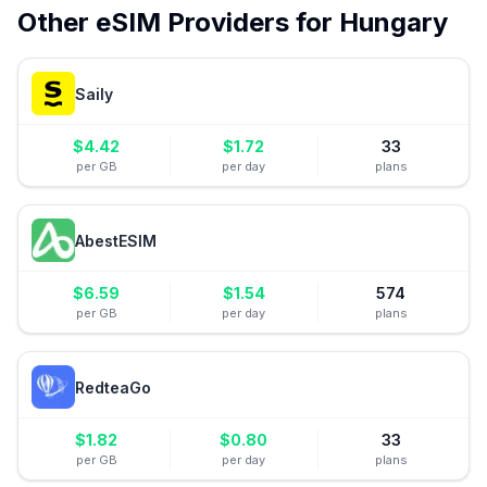
Other eSIM Providers for
Hungary
Saily
$
4.42
$
1.72
33
per GB
per day
plans
AbestESIM
$
6.59
$
1.54
574
per GB
per day
plans
RedteaGo
$
1.82
$
0.80
33
per GB
per day
plans