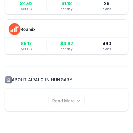
$
4.62
$
1.18
26
per GB
per day
plans
Roamix
$
5.17
$
4.62
460
per GB
per day
plans
ABOUT
AIRALO
IN
HUNGARY
Read More