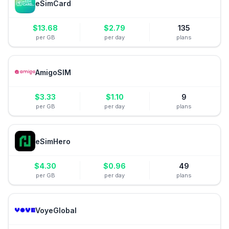
eSimCard
$
13.68
$
2.79
135
per GB
per day
plans
AmigoSIM
$
3.33
$
1.10
9
per GB
per day
plans
eSimHero
$
4.30
$
0.96
49
per GB
per day
plans
VoyeGlobal