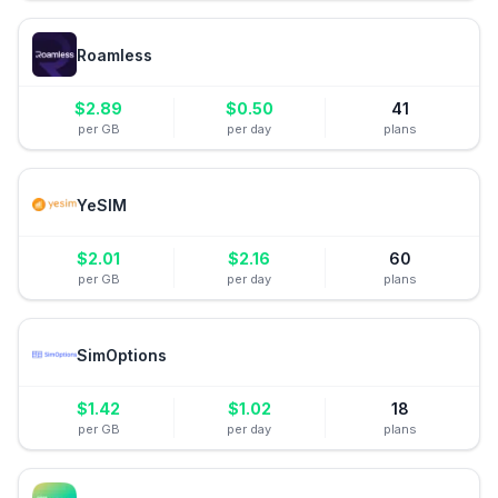
Roamless
$
2.89
$
0.50
41
per GB
per day
plans
YeSIM
$
2.01
$
2.16
60
per GB
per day
plans
SimOptions
$
1.42
$
1.02
18
per GB
per day
plans