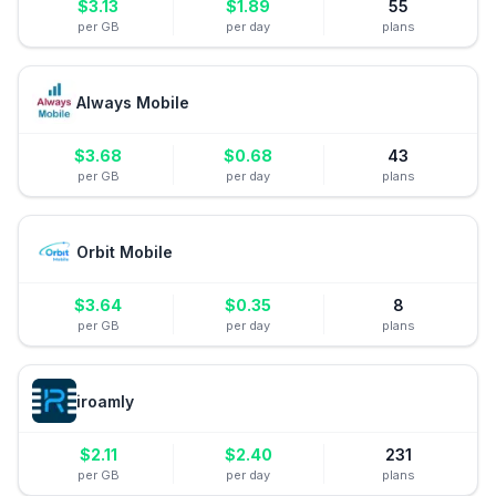
$
3.13
$
1.89
55
per GB
per day
plans
Always Mobile
$
3.68
$
0.68
43
per GB
per day
plans
Orbit Mobile
$
3.64
$
0.35
8
per GB
per day
plans
iroamly
$
2.11
$
2.40
231
per GB
per day
plans