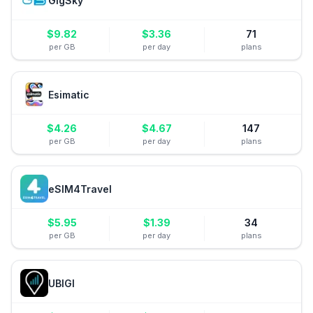
GigSky
$
9.82
$
3.36
71
per GB
per day
plans
Esimatic
$
4.26
$
4.67
147
per GB
per day
plans
eSIM4Travel
$
5.95
$
1.39
34
per GB
per day
plans
UBIGI