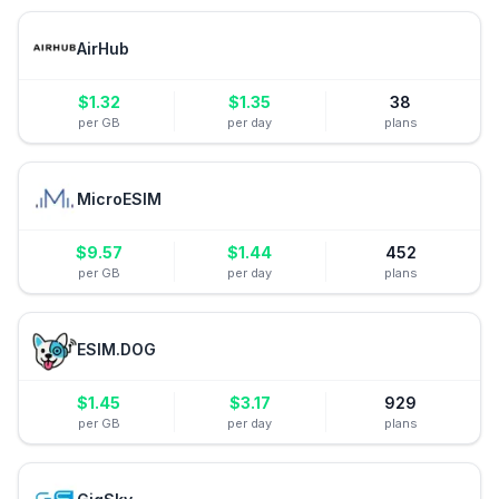
AirHub
$
1.32
$
1.35
38
per GB
per day
plans
MicroESIM
$
9.57
$
1.44
452
per GB
per day
plans
ESIM.DOG
$
1.45
$
3.17
929
per GB
per day
plans