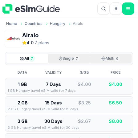
$
USD US Do
Home
Countries
Hungary
Airalo
Airalo
4.0
·
7
plan
s
All
Single
Multi
7
7
0
DATA
VALIDITY
$/GB
PRICE
1 GB
7 Days
$4.00
$
4.00
1 GB Hungary travel eSIM valid for 7 days
2 GB
15 Days
$3.25
$
6.50
2 GB Hungary travel eSIM valid for 15 days
3 GB
30 Days
$2.67
$
8.00
3 GB Hungary travel eSIM valid for 30 days