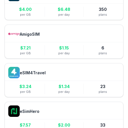
$
4.00
$
6.48
350
per GB
per day
plans
AmigoSIM
$
7.21
$
1.15
6
per GB
per day
plans
eSIM4Travel
$
3.24
$
1.34
23
per GB
per day
plans
eSimHero
$
7.57
$
2.00
33