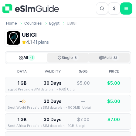
$
USD US Do
Home
Countries
Egypt
UBIGI
UBIGI
4.1
·
41
plan
s
All
Single
Multi
41
8
33
DATA
VALIDITY
$/GB
PRICE
1 GB
30 Days
$5.00
$
5.00
Egypt Prepaid eSIM data plan - 1GB| Ubigi
∞
30 Days
—
$
5.00
Best World Prepaid eSIM data plan - 500MB| Ubigi
1 GB
30 Days
$7.00
$
7.00
Best Africa Prepaid eSIM data plan - 1GB| Ubigi