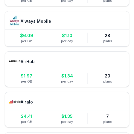
per GB
per day
plans
Always Mobile
$
6.09
$
1.10
28
per GB
per day
plans
AirHub
$
1.97
$
1.34
29
per GB
per day
plans
Airalo
$
4.41
$
1.35
7
per GB
per day
plans