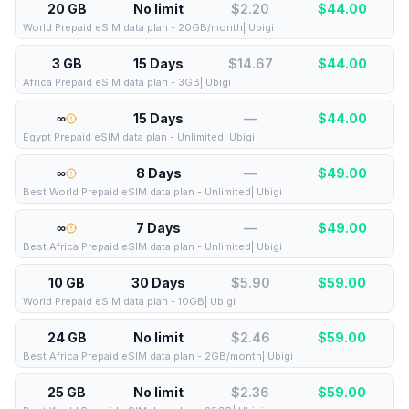
20 GB
No limit
$2.20
$
44.00
World Prepaid eSIM data plan - 20GB/month| Ubigi
3 GB
15 Days
$14.67
$
44.00
Africa Prepaid eSIM data plan - 3GB| Ubigi
∞
15 Days
—
$
44.00
Egypt Prepaid eSIM data plan - Unlimited| Ubigi
∞
8 Days
—
$
49.00
Best World Prepaid eSIM data plan - Unlimited| Ubigi
∞
7 Days
—
$
49.00
Best Africa Prepaid eSIM data plan - Unlimited| Ubigi
10 GB
30 Days
$5.90
$
59.00
World Prepaid eSIM data plan - 10GB| Ubigi
24 GB
No limit
$2.46
$
59.00
Best Africa Prepaid eSIM data plan - 2GB/month| Ubigi
25 GB
No limit
$2.36
$
59.00