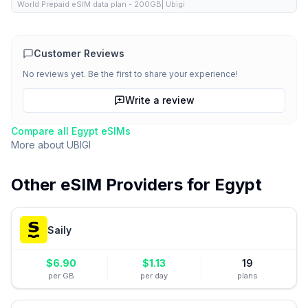
World Prepaid eSIM data plan - 200GB| Ubigi
Customer Reviews
No reviews yet. Be the first to share your experience!
Write a review
Compare all
Egypt
eSIMs
More about
UBIGI
Other eSIM Providers for
Egypt
Saily
$
6.90
$
1.13
19
per GB
per day
plans