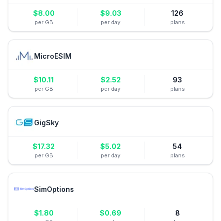
$
8.00
$
9.03
126
per GB
per day
plans
MicroESIM
$
10.11
$
2.52
93
per GB
per day
plans
GigSky
$
17.32
$
5.02
54
per GB
per day
plans
SimOptions
$
1.80
$
0.69
8