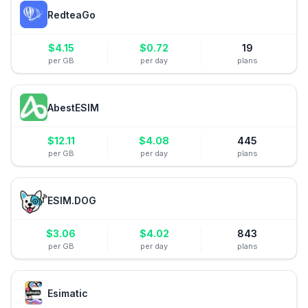
RedteaGo
$
4.15
$
0.72
19
per GB
per day
plans
AbestESIM
$
12.11
$
4.08
445
per GB
per day
plans
ESIM.DOG
$
3.06
$
4.02
843
per GB
per day
plans
Esimatic