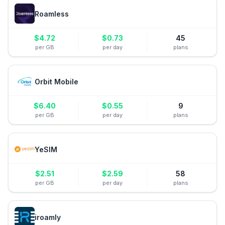
Roamless
$
4.72
$
0.73
45
per GB
per day
plans
Orbit Mobile
$
6.40
$
0.55
9
per GB
per day
plans
YeSIM
$
2.51
$
2.59
58
per GB
per day
plans
iroamly