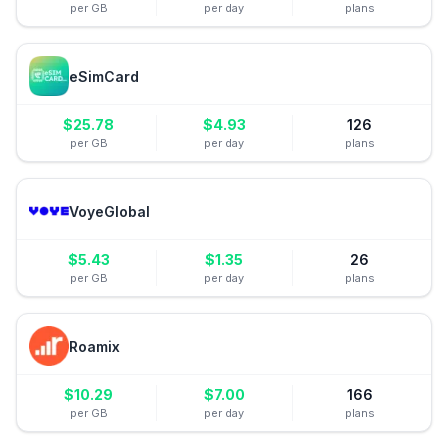
per GB
per day
plans
eSimCard
$
25.78
$
4.93
126
per GB
per day
plans
VoyeGlobal
$
5.43
$
1.35
26
per GB
per day
plans
Roamix
$
10.29
$
7.00
166
per GB
per day
plans