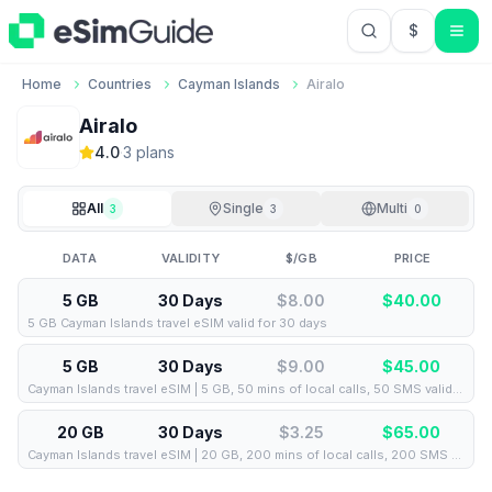
$
USD US Do
Home
Countries
Cayman Islands
Airalo
Airalo
4.0
·
3
plan
s
All
Single
Multi
3
3
0
DATA
VALIDITY
$/GB
PRICE
5 GB
30 Days
$8.00
$
40.00
5 GB Cayman Islands travel eSIM valid for 30 days
5 GB
30 Days
$9.00
$
45.00
Cayman Islands travel eSIM | 5 GB, 50 mins of local calls, 50 SMS valid for 30 days
20 GB
30 Days
$3.25
$
65.00
Cayman Islands travel eSIM | 20 GB, 200 mins of local calls, 200 SMS valid for 30 days