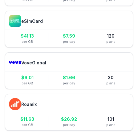
per GB
per day
plans
eSimCard
$
41.13
$
7.59
120
per GB
per day
plans
VoyeGlobal
$
6.01
$
1.66
30
per GB
per day
plans
Roamix
$
11.63
$
26.92
101
per GB
per day
plans