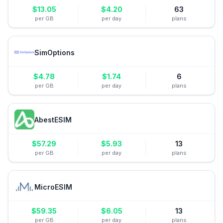
$
13.05
$
4.20
63
per GB
per day
plans
SimOptions
$
4.78
$
1.74
6
per GB
per day
plans
AbestESIM
$
57.29
$
5.93
13
per GB
per day
plans
MicroESIM
$
59.35
$
6.05
13
per GB
per day
plans