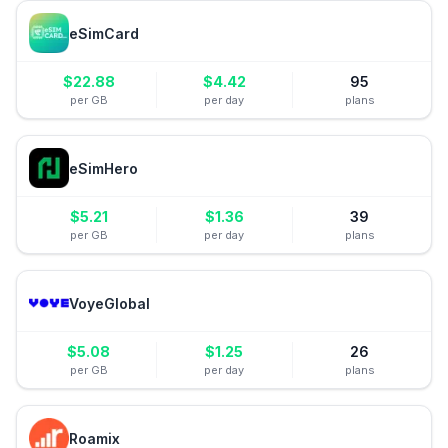
eSimCard
$
22.88
$
4.42
95
per GB
per day
plans
eSimHero
$
5.21
$
1.36
39
per GB
per day
plans
VoyeGlobal
$
5.08
$
1.25
26
per GB
per day
plans
Roamix