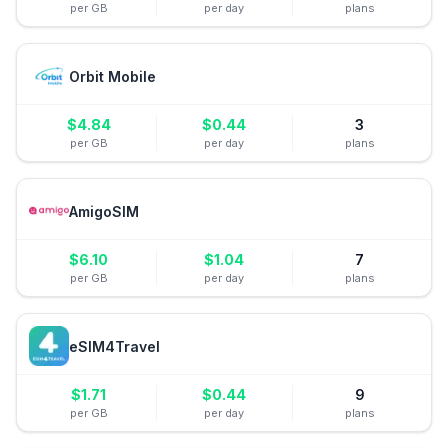
per GB
per day
plans
Orbit Mobile
$
4.84
$
0.44
3
per GB
per day
plans
AmigoSIM
$
6.10
$
1.04
7
per GB
per day
plans
eSIM4Travel
$
1.71
$
0.44
9
per GB
per day
plans