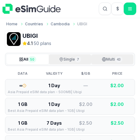
$
USD US Do
Home
Countries
Cambodia
UBIGI
UBIGI
4.1
·
50
plan
s
All
Single
Multi
50
7
43
DATA
VALIDITY
$/GB
PRICE
∞
1 Day
—
$
2.00
Asia Prepaid eSIM data plan - 500MB| Ubigi
1 GB
1 Day
$2.00
$
2.00
Best Asia Prepaid eSIM data plan - 1GB| Ubigi
1 GB
7 Days
$2.50
$
2.50
Best Asia Prepaid eSIM data plan - 1GB| Ubigi