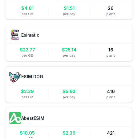
$
4.81
$
1.51
26
per GB
per day
plans
Esimatic
$
22.77
$
25.14
16
per GB
per day
plans
ESIM.DOG
$
2.29
$
5.63
416
per GB
per day
plans
AbestESIM
$
10.05
$
2.39
421