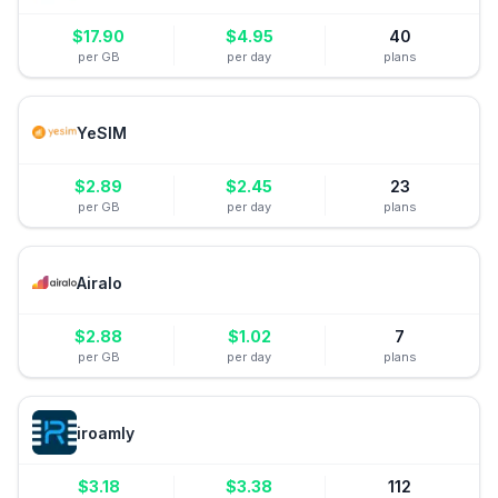
$
17.90
$
4.95
40
per GB
per day
plans
YeSIM
$
2.89
$
2.45
23
per GB
per day
plans
Airalo
$
2.88
$
1.02
7
per GB
per day
plans
iroamly
$
3.18
$
3.38
112