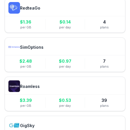
RedteaGo
$
1.36
$
0.14
4
per GB
per day
plans
SimOptions
$
2.48
$
0.97
7
per GB
per day
plans
Roamless
$
3.39
$
0.53
39
per GB
per day
plans
GigSky