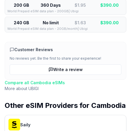
200 GB
360 Days
$1.95
$
390.00
World Prepaid eSIM data plan - 200GB| Ubigi
240 GB
No limit
$1.63
$
390.00
World Prepaid eSIM data plan - 20GB/month| Ubigi
Customer Reviews
No reviews yet. Be the first to share your experience!
Write a review
Compare all
Cambodia
eSIMs
More about
UBIGI
Other eSIM Providers for
Cambodia
Saily