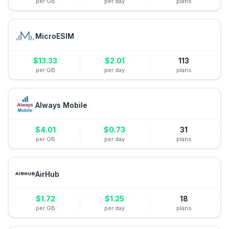
per GB
per day
plans
MicroESIM
$
13.33
$
2.01
113
per GB
per day
plans
Always Mobile
$
4.01
$
0.73
31
per GB
per day
plans
AirHub
$
1.72
$
1.25
18
per GB
per day
plans