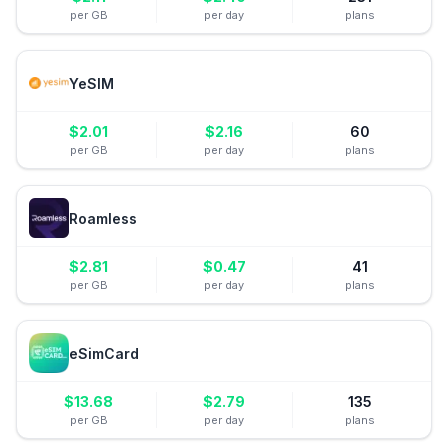
per GB
per day
plans
YeSIM
$
2.01
$
2.16
60
per GB
per day
plans
Roamless
$
2.81
$
0.47
41
per GB
per day
plans
eSimCard
$
13.68
$
2.79
135
per GB
per day
plans