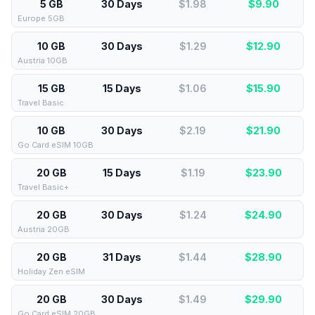
5 GB
30 Days
$1.98
$
9.90
Europe 5GB
10 GB
30 Days
$1.29
$
12.90
Austria 10GB
15 GB
15 Days
$1.06
$
15.90
Travel Basic
10 GB
30 Days
$2.19
$
21.90
Go Card eSIM 10GB
20 GB
15 Days
$1.19
$
23.90
Travel Basic+
20 GB
30 Days
$1.24
$
24.90
Austria 20GB
20 GB
31 Days
$1.44
$
28.90
Holiday Zen eSIM
20 GB
30 Days
$1.49
$
29.90
Go Card eSIM 20GB