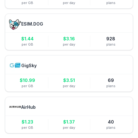
per GB
per day
plans
ESIM.DOG
$
1.44
$
3.16
928
per GB
per day
plans
GigSky
$
10.99
$
3.51
69
per GB
per day
plans
AirHub
$
1.23
$
1.37
40
per GB
per day
plans