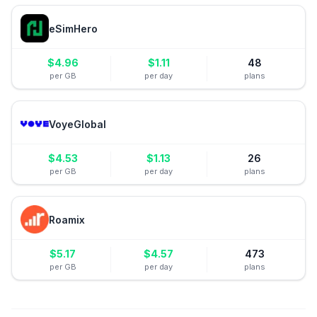
eSimHero
$
4.96
$
1.11
48
per GB
per day
plans
VoyeGlobal
$
4.53
$
1.13
26
per GB
per day
plans
Roamix
$
5.17
$
4.57
473
per GB
per day
plans