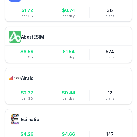
$
1.72
$
0.74
36
per GB
per day
plans
AbestESIM
$
6.59
$
1.54
574
per GB
per day
plans
Airalo
$
2.37
$
0.44
12
per GB
per day
plans
Esimatic
$
4.26
$
4.66
147