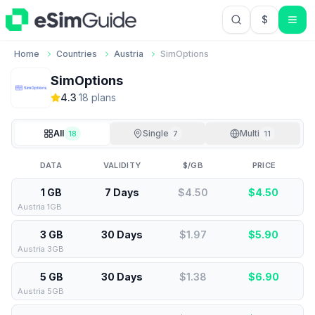
$
USD US Do
Home
Countries
Austria
SimOptions
SimOptions
4.3
·
18
plan
s
All
Single
Multi
18
7
11
DATA
VALIDITY
$/GB
PRICE
1 GB
7 Days
$4.50
$
4.50
Austria 1GB
3 GB
30 Days
$1.97
$
5.90
Austria 3GB
5 GB
30 Days
$1.38
$
6.90
Austria 5GB