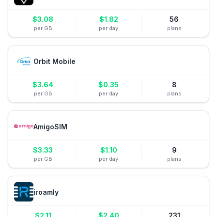
$
3.08
$
1.82
56
per GB
per day
plans
Orbit Mobile
$
3.64
$
0.35
8
per GB
per day
plans
AmigoSIM
$
3.33
$
1.10
9
per GB
per day
plans
iroamly
$
2.11
$
2.40
231