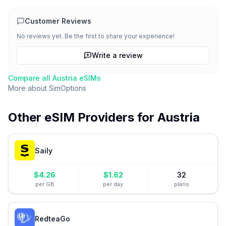
Customer Reviews
No reviews yet. Be the first to share your experience!
Write a review
Compare all
Austria
eSIMs
More about
SimOptions
Other eSIM Providers for
Austria
Saily
$
4.26
$
1.62
32
per GB
per day
plans
RedteaGo