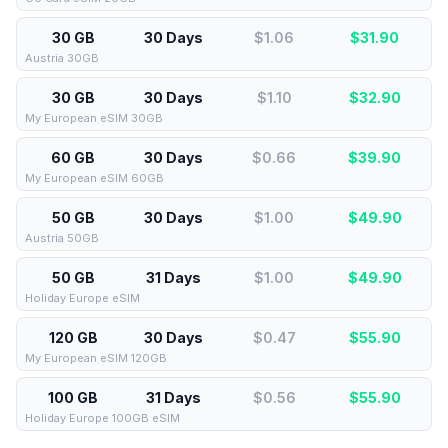
30 GB
30 Days
$1.06
$
31.90
Austria 30GB
30 GB
30 Days
$1.10
$
32.90
My European eSIM 30GB
60 GB
30 Days
$0.66
$
39.90
My European eSIM 60GB
50 GB
30 Days
$1.00
$
49.90
Austria 50GB
50 GB
31 Days
$1.00
$
49.90
Holiday Europe eSIM
120 GB
30 Days
$0.47
$
55.90
My European eSIM 120GB
100 GB
31 Days
$0.56
$
55.90
Holiday Europe 100GB eSIM