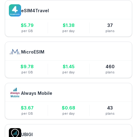
eSIM4Travel
$
5.79
$
1.38
37
per GB
per day
plans
MicroESIM
$
9.78
$
1.45
460
per GB
per day
plans
Always Mobile
$
3.67
$
0.68
43
per GB
per day
plans
UBIGI