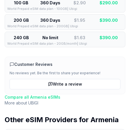
100 GB
360 Days
$2.90
$
290.00
World Prepaid eSIM data plan - 100GB| Ubigi
200 GB
360 Days
$1.95
$
390.00
World Prepaid eSIM data plan - 200GB| Ubigi
240 GB
No limit
$1.63
$
390.00
World Prepaid eSIM data plan - 20GB/month| Ubigi
Customer Reviews
No reviews yet. Be the first to share your experience!
Write a review
Compare all
Armenia
eSIMs
More about
UBIGI
Other eSIM Providers for
Armenia