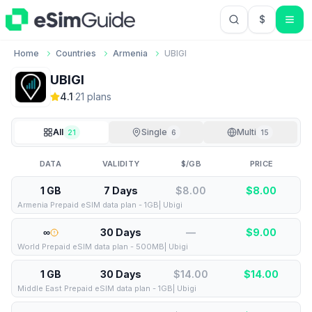
$
USD US Do
Home
Countries
Armenia
UBIGI
UBIGI
4.1
·
21
plan
s
All
Single
Multi
21
6
15
DATA
VALIDITY
$/GB
PRICE
1 GB
7 Days
$8.00
$
8.00
Armenia Prepaid eSIM data plan - 1GB| Ubigi
∞
30 Days
—
$
9.00
World Prepaid eSIM data plan - 500MB| Ubigi
1 GB
30 Days
$14.00
$
14.00
Middle East Prepaid eSIM data plan - 1GB| Ubigi