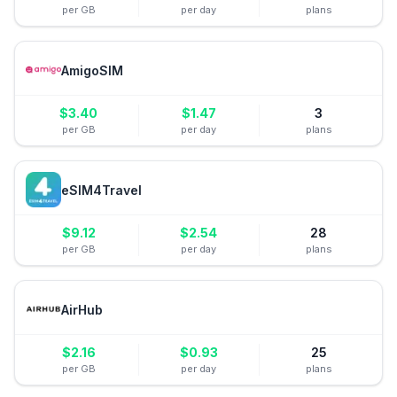
per GB
per day
plans
AmigoSIM
$
3.40
$
1.47
3
per GB
per day
plans
eSIM4Travel
$
9.12
$
2.54
28
per GB
per day
plans
AirHub
$
2.16
$
0.93
25
per GB
per day
plans