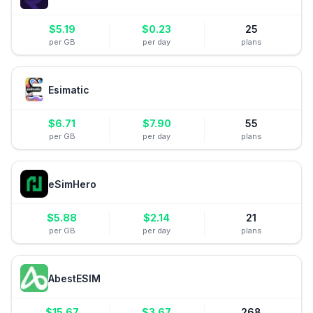
$
5.19
$
0.23
25
per GB
per day
plans
Esimatic
$
6.71
$
7.90
55
per GB
per day
plans
eSimHero
$
5.88
$
2.14
21
per GB
per day
plans
AbestESIM
$
15.67
$
3.67
268