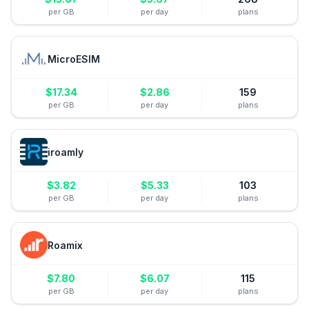
per GB
per day
plans
MicroESIM
$
17.34
$
2.86
159
per GB
per day
plans
iroamly
$
3.82
$
5.33
103
per GB
per day
plans
Roamix
$
7.80
$
6.07
115
per GB
per day
plans