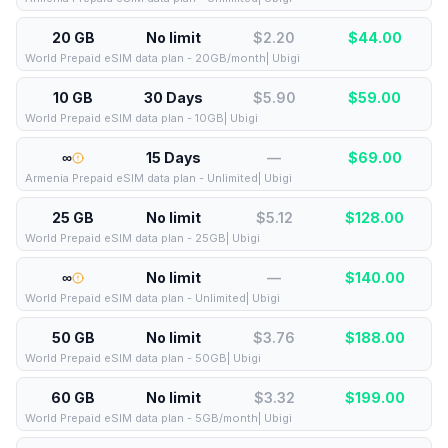
20 GB
No limit
$2.20
$
44.00
World Prepaid eSIM data plan - 20GB/month| Ubigi
10 GB
30 Days
$5.90
$
59.00
World Prepaid eSIM data plan - 10GB| Ubigi
∞
15 Days
—
$
69.00
Armenia Prepaid eSIM data plan - Unlimited| Ubigi
25 GB
No limit
$5.12
$
128.00
World Prepaid eSIM data plan - 25GB| Ubigi
∞
No limit
—
$
140.00
World Prepaid eSIM data plan - Unlimited| Ubigi
50 GB
No limit
$3.76
$
188.00
World Prepaid eSIM data plan - 50GB| Ubigi
60 GB
No limit
$3.32
$
199.00
World Prepaid eSIM data plan - 5GB/month| Ubigi