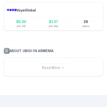
VoyeGlobal
$
5.30
$
1.37
26
per GB
per day
plans
ABOUT
UBIGI
IN
ARMENIA
Read More