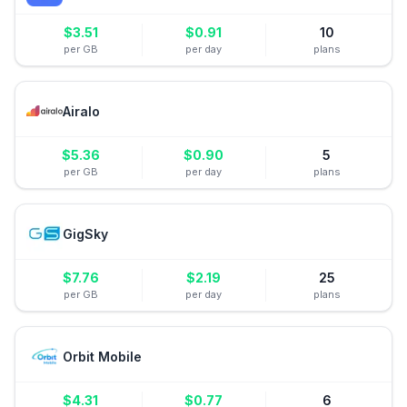
$
3.51
$
0.91
10
per GB
per day
plans
Airalo
$
5.36
$
0.90
5
per GB
per day
plans
GigSky
$
7.76
$
2.19
25
per GB
per day
plans
Orbit Mobile
$
4.31
$
0.77
6