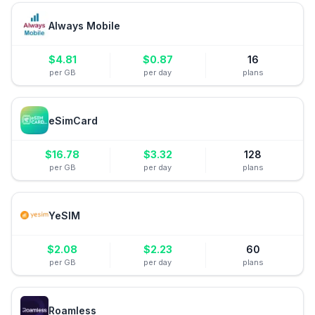
Always Mobile
$
4.81
$
0.87
16
per GB
per day
plans
eSimCard
$
16.78
$
3.32
128
per GB
per day
plans
YeSIM
$
2.08
$
2.23
60
per GB
per day
plans
Roamless