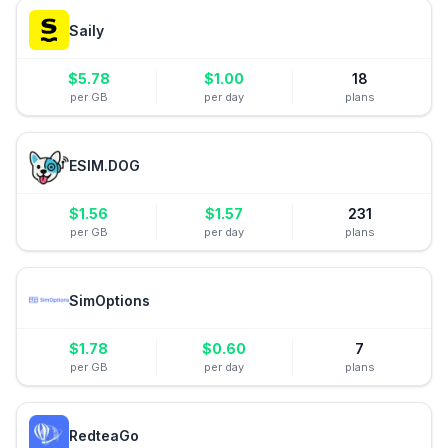
Saily
$
5.78
$
1.00
18
per GB
per day
plans
ESIM.DOG
$
1.56
$
1.57
231
per GB
per day
plans
SimOptions
$
1.78
$
0.60
7
per GB
per day
plans
RedteaGo