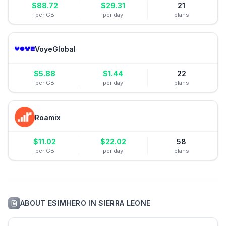
$
88.72
$
29.31
21
per GB
per day
plans
VoyeGlobal
$
5.88
$
1.44
22
per GB
per day
plans
Roamix
$
11.02
$
22.02
58
per GB
per day
plans
ABOUT
ESIMHERO
IN
SIERRA LEONE