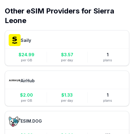
Other eSIM Providers for
Sierra
Leone
Saily
$
24.99
$
3.57
1
per GB
per day
plans
AirHub
$
2.00
$
1.33
1
per GB
per day
plans
ESIM.DOG