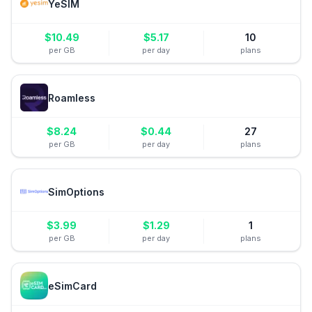
YeSIM
$
10.49
$
5.17
10
per GB
per day
plans
Roamless
$
8.24
$
0.44
27
per GB
per day
plans
SimOptions
$
3.99
$
1.29
1
per GB
per day
plans
eSimCard