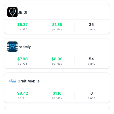
UBIGI
$
5.37
$
1.85
36
per GB
per day
plans
iroamly
$
7.88
$
8.00
54
per GB
per day
plans
Orbit Mobile
$
8.42
$
1.16
6
per GB
per day
plans