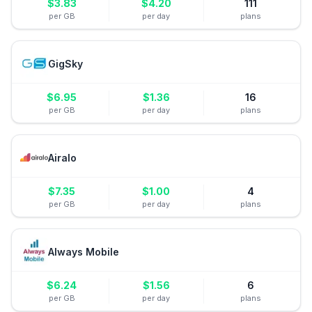
$
3.83
$
4.20
111
per GB
per day
plans
GigSky
$
6.95
$
1.36
16
per GB
per day
plans
Airalo
$
7.35
$
1.00
4
per GB
per day
plans
Always Mobile
$
6.24
$
1.56
6
per GB
per day
plans