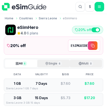
$
USD US Do
Home
Countries
Sierra Leone
eSimHero
eSimHero
20% off
4.0
·
6
plan
s
20
% off
ESIMGUIDE
All
Single
Multi
6
6
0
DATA
VALIDITY
$/GB
PRICE
1 GB
7 Days
$7.60
$
7.60
Sierra Leone 1 GB 7 days
3 GB
15 Days
$5.73
$
17.20
Sierra Leone 3 GB 15 days