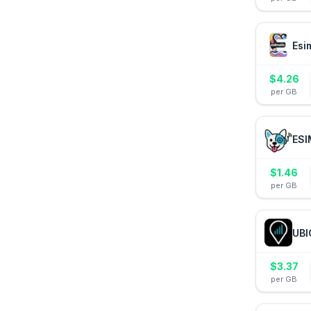
Esi
$
4.26
per GB
ESI
$
1.46
per GB
UBI
$
3.37
per GB