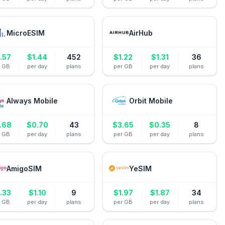
MicroESIM
AirHub
.57
$
1.44
452
$
1.22
$
1.31
36
r GB
per day
plans
per GB
per day
plans
Always Mobile
Orbit Mobile
.68
$
0.70
43
$
3.65
$
0.35
8
r GB
per day
plans
per GB
per day
plans
AmigoSIM
YeSIM
.33
$
1.10
9
$
1.97
$
1.87
34
r GB
per day
plans
per GB
per day
plans