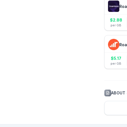
Roa
$
2.88
per GB
Roa
$
5.17
per GB
ABOUT