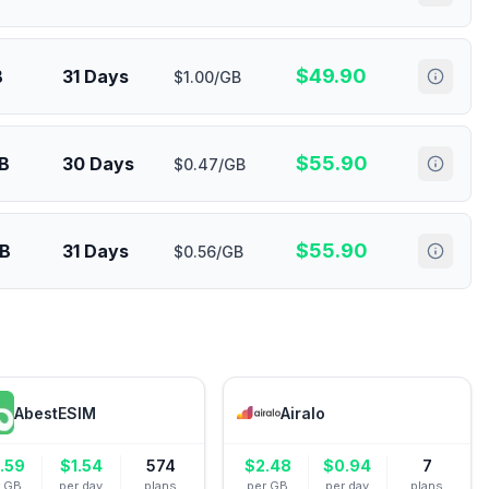
$
49.90
B
31 Days
$1.00/GB
$
55.90
B
30 Days
$0.47/GB
$
55.90
GB
31 Days
$0.56/GB
AbestESIM
Airalo
.59
$
1.54
574
$
2.48
$
0.94
7
r GB
per day
plans
per GB
per day
plans