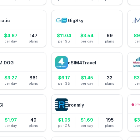
matic
GigSky
$
4.67
147
$
11.04
$
3.54
69
$
9
per day
plans
per GB
per day
plans
pe
M.DOG
eSIM4Travel
$
3.27
861
$
6.17
$
1.45
32
$
3
per day
plans
per GB
per day
plans
pe
GI
iroamly
$
1.97
49
$
1.05
$
1.69
195
$
3
per day
plans
per GB
per day
plans
pe