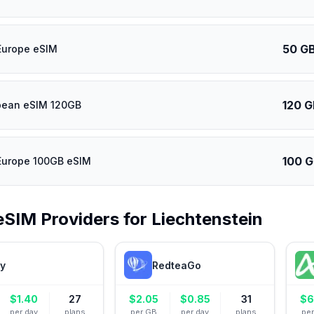
50 G
Europe eSIM
120 G
pean eSIM 120GB
100 
Europe 100GB eSIM
eSIM Providers for
Liechtenstein
ly
RedteaGo
$
1.40
27
$
2.05
$
0.85
31
$
6
per day
plans
per GB
per day
plans
pe