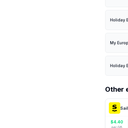
Holiday 
My Euro
Holiday 
Other 
Sai
$
4.40
per GB