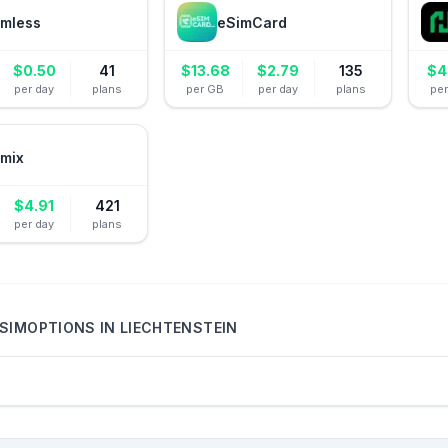
mless
eSimCard
$
0.50
41
$
13.68
$
2.79
135
$
4
per day
plans
per GB
per day
plans
pe
mix
$
4.91
421
per day
plans
SIMOPTIONS
IN
LIECHTENSTEIN