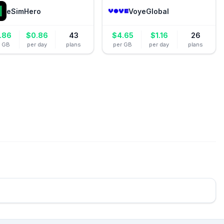
eSimHero
VoyeGlobal
.86
$
0.86
43
$
4.65
$
1.16
26
r GB
per day
plans
per GB
per day
plans