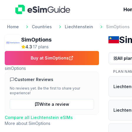
Ho
Home
Countries
Liechtenstein
SimOptions
Si
SimOptions
4.3
·
17
plan
s
Buy at
SimOptions
All pla
simOptions
PLAN NA
Customer Reviews
Liechten
No reviews yet. Be the first to share your
experience!
Write a review
Liechten
Compare all
Liechtenstein
eSIMs
More about
SimOptions