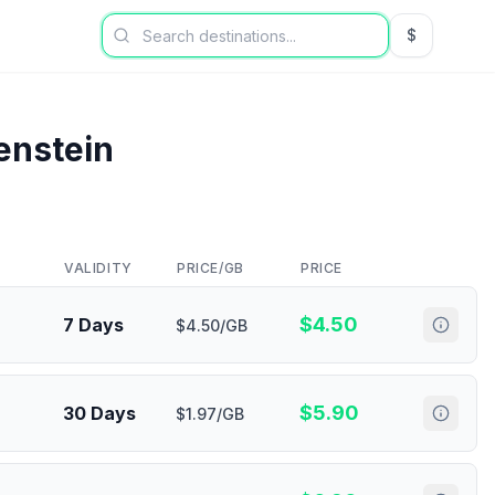
$
USD US Dol
enstein
VALIDITY
PRICE/GB
PRICE
$
4.50
7 Days
$4.50/GB
$
5.90
30 Days
$1.97/GB