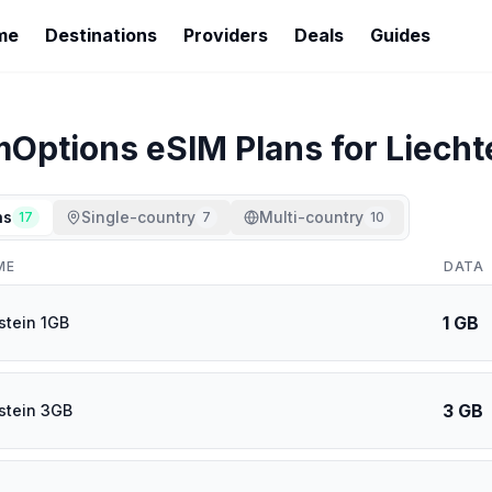
me
Destinations
Providers
Deals
Guides
mOptions
eSIM Plans for
Liecht
ns
Single-country
Multi-country
17
7
10
ME
DATA
1 GB
stein 1GB
3 GB
stein 3GB