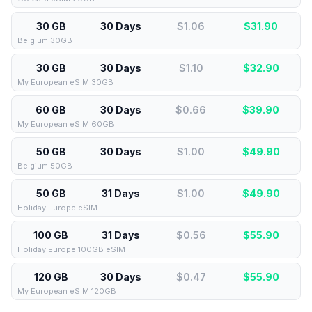
30 GB
30 Days
$1.06
$
31.90
Belgium 30GB
30 GB
30 Days
$1.10
$
32.90
My European eSIM 30GB
60 GB
30 Days
$0.66
$
39.90
My European eSIM 60GB
50 GB
30 Days
$1.00
$
49.90
Belgium 50GB
50 GB
31 Days
$1.00
$
49.90
Holiday Europe eSIM
100 GB
31 Days
$0.56
$
55.90
Holiday Europe 100GB eSIM
120 GB
30 Days
$0.47
$
55.90
My European eSIM 120GB