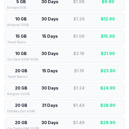
5 GB
30 Days
$1.98
$
9.90
Europe 5GB
10 GB
30 Days
$1.29
$
12.90
Belgium 10GB
15 GB
15 Days
$1.06
$
15.90
Travel Basic
10 GB
30 Days
$2.19
$
21.90
Go Card eSIM 10GB
20 GB
15 Days
$1.19
$
23.90
Travel Basic+
20 GB
30 Days
$1.24
$
24.90
Belgium 20GB
20 GB
31 Days
$1.44
$
28.90
Holiday Zen eSIM
20 GB
30 Days
$1.49
$
29.90
Go Card eSIM 20GB