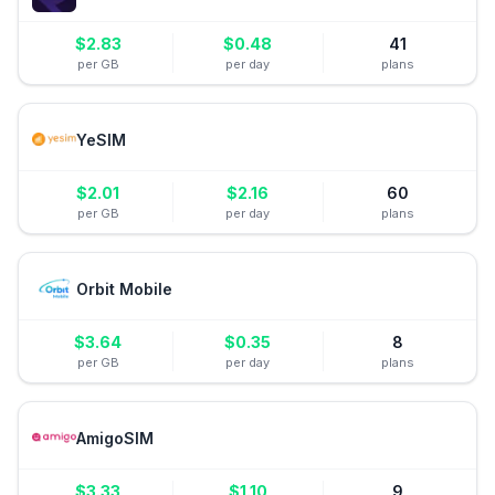
$
2.83
$
0.48
41
per GB
per day
plans
YeSIM
$
2.01
$
2.16
60
per GB
per day
plans
Orbit Mobile
$
3.64
$
0.35
8
per GB
per day
plans
AmigoSIM
$
3.33
$
1.10
9