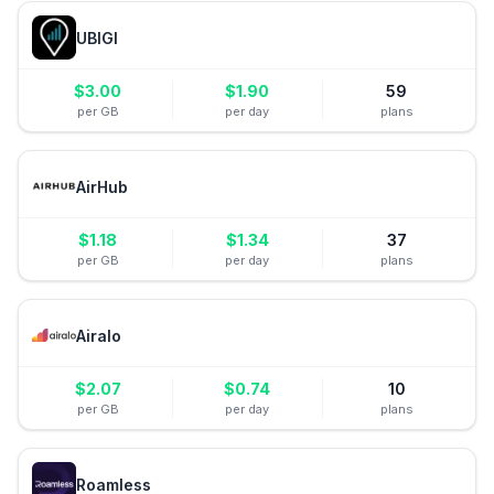
UBIGI
$
3.00
$
1.90
59
per GB
per day
plans
AirHub
$
1.18
$
1.34
37
per GB
per day
plans
Airalo
$
2.07
$
0.74
10
per GB
per day
plans
Roamless