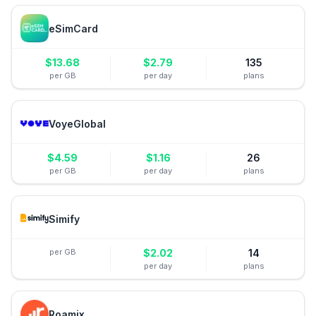
eSimCard
$
13.68
$
2.79
135
per GB
per day
plans
VoyeGlobal
$
4.59
$
1.16
26
per GB
per day
plans
Simify
per GB
$
2.02
14
per day
plans
Roamix