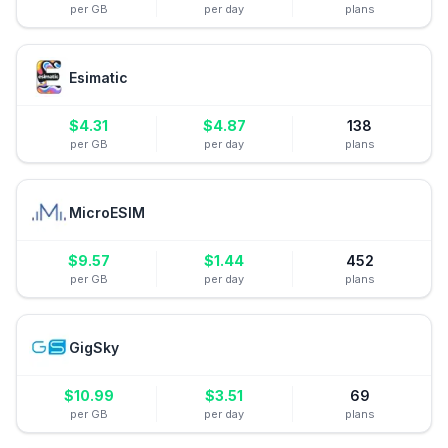
per GB
per day
plans
Esimatic
$
4.31
$
4.87
138
per GB
per day
plans
MicroESIM
$
9.57
$
1.44
452
per GB
per day
plans
GigSky
$
10.99
$
3.51
69
per GB
per day
plans