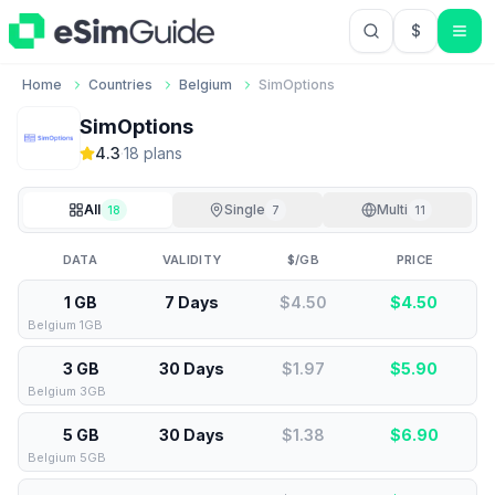
$
USD US Do
Home
Countries
Belgium
SimOptions
SimOptions
4.3
·
18
plan
s
All
Single
Multi
18
7
11
DATA
VALIDITY
$/GB
PRICE
1 GB
7 Days
$4.50
$
4.50
Belgium 1GB
3 GB
30 Days
$1.97
$
5.90
Belgium 3GB
5 GB
30 Days
$1.38
$
6.90
Belgium 5GB