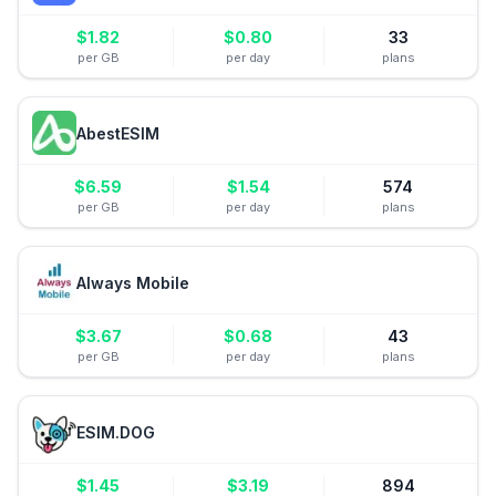
$
1.82
$
0.80
33
per GB
per day
plans
AbestESIM
$
6.59
$
1.54
574
per GB
per day
plans
Always Mobile
$
3.67
$
0.68
43
per GB
per day
plans
ESIM.DOG
$
1.45
$
3.19
894