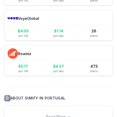
per GB
per day
plans
VoyeGlobal
$
4.55
$
1.14
26
per GB
per day
plans
Roamix
$
5.17
$
4.57
473
per GB
per day
plans
ABOUT
SIMIFY
IN
PORTUGAL
Read More