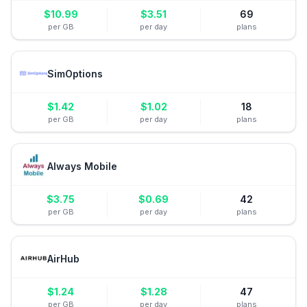
$
10.99
$
3.51
69
per GB
per day
plans
SimOptions
$
1.42
$
1.02
18
per GB
per day
plans
Always Mobile
$
3.75
$
0.69
42
per GB
per day
plans
AirHub
$
1.24
$
1.28
47
per GB
per day
plans