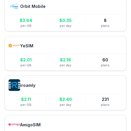
Orbit Mobile
$
3.64
$
0.35
8
per GB
per day
plans
YeSIM
$
2.01
$
2.16
60
per GB
per day
plans
iroamly
$
2.11
$
2.40
231
per GB
per day
plans
AmigoSIM