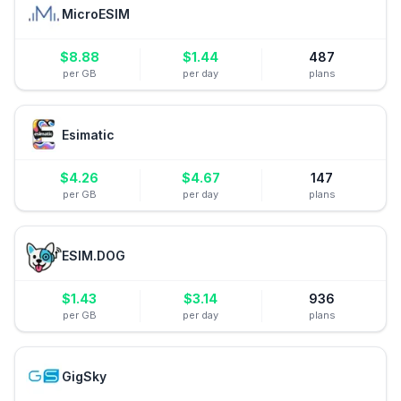
MicroESIM
$
8.88
$
1.44
487
per GB
per day
plans
Esimatic
$
4.26
$
4.67
147
per GB
per day
plans
ESIM.DOG
$
1.43
$
3.14
936
per GB
per day
plans
GigSky