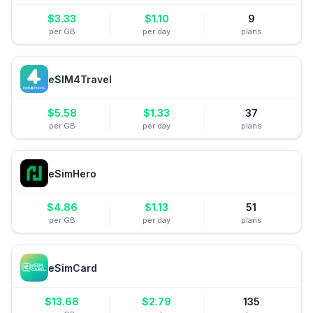
$
3.33
$
1.10
9
per GB
per day
plans
eSIM4Travel
$
5.58
$
1.33
37
per GB
per day
plans
eSimHero
$
4.86
$
1.13
51
per GB
per day
plans
eSimCard
$
13.68
$
2.79
135