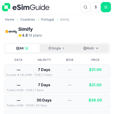
$
USD US Do
Home
Countries
Portugal
Simify
Simify
4.8
·
14
plan
s
All
Single
Multi
14
0
14
DATA
VALIDITY
$/GB
PRICE
—
7 Days
—
$
21.00
Europe & UK eSIM - 5GB | 7 Days
—
7 Days
—
$
21.00
Turkey eSIM - 5GB | 7 Days
—
30 Days
—
$
36.00
Turkey eSIM - 10GB | 30 Days