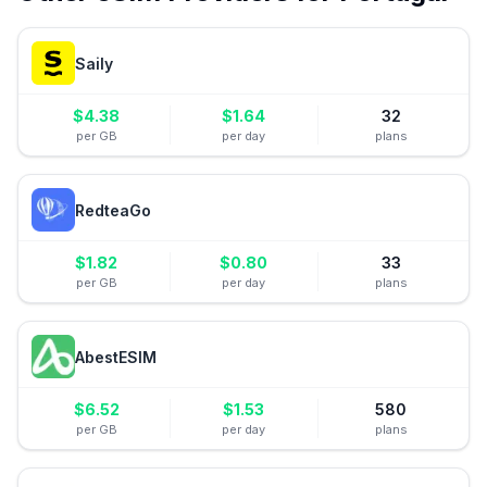
Saily
$
4.38
$
1.64
32
per GB
per day
plans
RedteaGo
$
1.82
$
0.80
33
per GB
per day
plans
AbestESIM
$
6.52
$
1.53
580
per GB
per day
plans