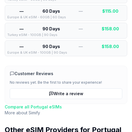
—
60 Days
—
$
115.00
Europe & UK eSIM - 60GB | 60 Days
—
90 Days
—
$
158.00
Turkey eSIM - 100GB | 90 Days
—
90 Days
—
$
158.00
Europe & UK eSIM - 100GB | 90 Days
Customer Reviews
No reviews yet. Be the first to share your experience!
Write a review
Compare all
Portugal
eSIMs
More about
Simify
Other eSIM Providers for
Portugal