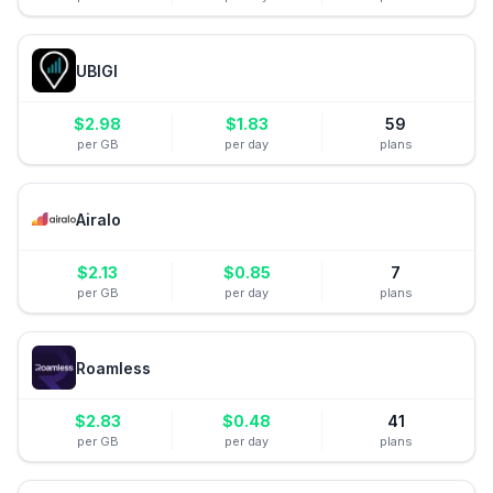
UBIGI
$
2.98
$
1.83
59
per GB
per day
plans
Airalo
$
2.13
$
0.85
7
per GB
per day
plans
Roamless
$
2.83
$
0.48
41
per GB
per day
plans