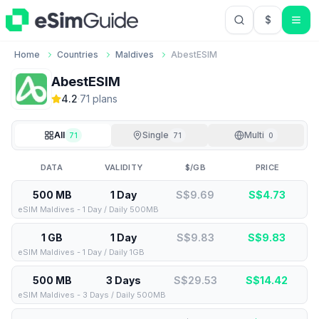
$
USD US Do
Home
Countries
Maldives
AbestESIM
AbestESIM
4.2
·
71
plan
s
All
Single
Multi
71
71
0
DATA
VALIDITY
$/GB
PRICE
500 MB
1 Day
S$9.69
S$
4.73
eSIM Maldives - 1 Day / Daily 500MB
1 GB
1 Day
S$9.83
S$
9.83
eSIM Maldives - 1 Day / Daily 1GB
500 MB
3 Days
S$29.53
S$
14.42
eSIM Maldives - 3 Days / Daily 500MB