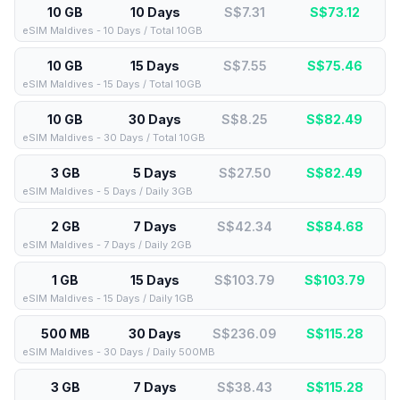
10 GB
10 Days
S$7.31
S$
73.12
eSIM Maldives - 10 Days / Total 10GB
10 GB
15 Days
S$7.55
S$
75.46
eSIM Maldives - 15 Days / Total 10GB
10 GB
30 Days
S$8.25
S$
82.49
eSIM Maldives - 30 Days / Total 10GB
3 GB
5 Days
S$27.50
S$
82.49
eSIM Maldives - 5 Days / Daily 3GB
2 GB
7 Days
S$42.34
S$
84.68
eSIM Maldives - 7 Days / Daily 2GB
1 GB
15 Days
S$103.79
S$
103.79
eSIM Maldives - 15 Days / Daily 1GB
500 MB
30 Days
S$236.09
S$
115.28
eSIM Maldives - 30 Days / Daily 500MB
3 GB
7 Days
S$38.43
S$
115.28