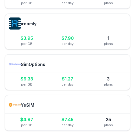
per GB
per day
plans
iroamly
$
3.95
$
7.90
1
per GB
per day
plans
SimOptions
$
9.33
$
1.27
3
per GB
per day
plans
YeSIM
$
4.87
$
7.45
25
per GB
per day
plans