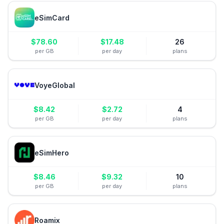
eSimCard
$
78.60
$
17.48
26
per GB
per day
plans
VoyeGlobal
$
8.42
$
2.72
4
per GB
per day
plans
eSimHero
$
8.46
$
9.32
10
per GB
per day
plans
Roamix