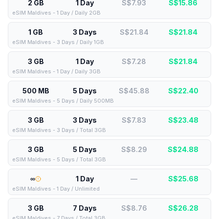
2 GB
1 Day
S$7.93
S$
15.86
eSIM Maldives - 1 Day / Daily 2GB
1 GB
3 Days
S$21.84
S$
21.84
eSIM Maldives - 3 Days / Daily 1GB
3 GB
1 Day
S$7.28
S$
21.84
eSIM Maldives - 1 Day / Daily 3GB
500 MB
5 Days
S$45.88
S$
22.40
eSIM Maldives - 5 Days / Daily 500MB
3 GB
3 Days
S$7.83
S$
23.48
eSIM Maldives - 3 Days / Total 3GB
3 GB
5 Days
S$8.29
S$
24.88
eSIM Maldives - 5 Days / Total 3GB
∞
1 Day
—
S$
25.68
eSIM Maldives - 1 Day / Unlimited
3 GB
7 Days
S$8.76
S$
26.28
eSIM Maldives - 7 Days / Total 3GB