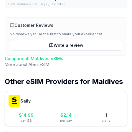
eSIM Maldives - 30 Days / Unlimited
Customer Reviews
No reviews yet. Be the first to share your experience!
Write a review
Compare all
Maldives
eSIMs
More about
AbestESIM
Other eSIM Providers for
Maldives
Saily
$
14.99
$
2.14
1
per GB
per day
plans