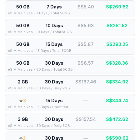
50 GB
7 Days
S$5.40
S$
269.82
eSIM Maldives - 7 Days / Total 50GB
50 GB
10 Days
S$5.63
S$
281.52
eSIM Maldives - 10 Days / Total 50GB
50 GB
15 Days
S$5.87
S$
293.25
eSIM Maldives - 15 Days / Total 50GB
50 GB
30 Days
S$6.57
S$
328.36
eSIM Maldives - 30 Days / Total 50GB
2 GB
30 Days
S$167.46
S$
334.92
eSIM Maldives - 30 Days / Daily 2GB
∞
15 Days
—
S$
344.74
eSIM Maldives - 15 Days / Unlimited
3 GB
30 Days
S$157.54
S$
472.62
eSIM Maldives - 30 Days / Daily 3GB
∞
30 Days
—
S$
590.62