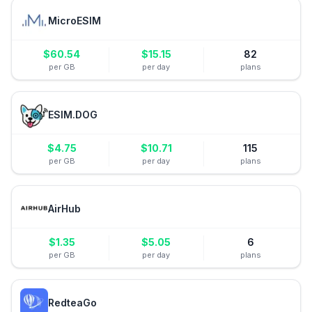
MicroESIM
$
60.54
$
15.15
82
per GB
per day
plans
ESIM.DOG
$
4.75
$
10.71
115
per GB
per day
plans
AirHub
$
1.35
$
5.05
6
per GB
per day
plans
RedteaGo