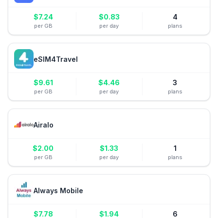
$
7.24
$
0.83
4
per GB
per day
plans
eSIM4Travel
$
9.61
$
4.46
3
per GB
per day
plans
Airalo
$
2.00
$
1.33
1
per GB
per day
plans
Always Mobile
$
7.78
$
1.94
6