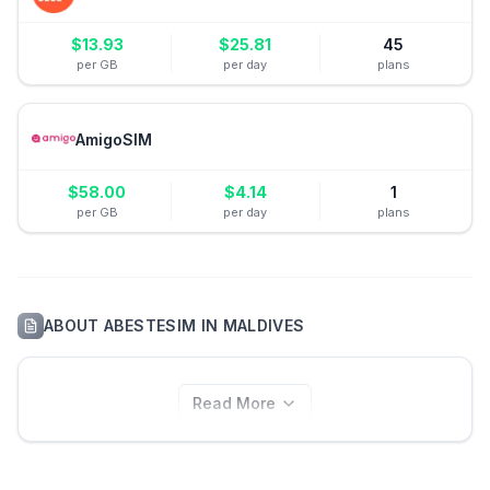
$
13.93
$
25.81
45
per GB
per day
plans
AmigoSIM
$
58.00
$
4.14
1
per GB
per day
plans
ABOUT
ABESTESIM
IN
MALDIVES
Read More