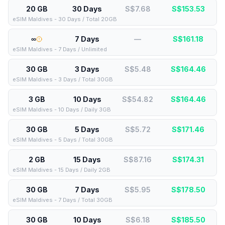
20 GB
30 Days
S$7.68
S$
153.53
eSIM Maldives - 30 Days / Total 20GB
∞
7 Days
—
S$
161.18
eSIM Maldives - 7 Days / Unlimited
30 GB
3 Days
S$5.48
S$
164.46
eSIM Maldives - 3 Days / Total 30GB
3 GB
10 Days
S$54.82
S$
164.46
eSIM Maldives - 10 Days / Daily 3GB
30 GB
5 Days
S$5.72
S$
171.46
eSIM Maldives - 5 Days / Total 30GB
2 GB
15 Days
S$87.16
S$
174.31
eSIM Maldives - 15 Days / Daily 2GB
30 GB
7 Days
S$5.95
S$
178.50
eSIM Maldives - 7 Days / Total 30GB
30 GB
10 Days
S$6.18
S$
185.50