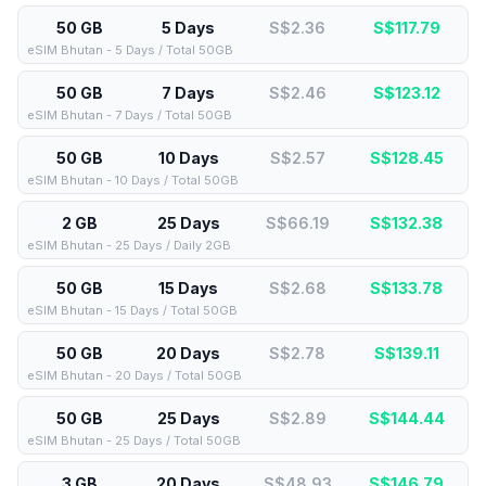
50 GB
5 Days
S$2.36
S$
117.79
eSIM Bhutan - 5 Days / Total 50GB
50 GB
7 Days
S$2.46
S$
123.12
eSIM Bhutan - 7 Days / Total 50GB
50 GB
10 Days
S$2.57
S$
128.45
eSIM Bhutan - 10 Days / Total 50GB
2 GB
25 Days
S$66.19
S$
132.38
eSIM Bhutan - 25 Days / Daily 2GB
50 GB
15 Days
S$2.68
S$
133.78
eSIM Bhutan - 15 Days / Total 50GB
50 GB
20 Days
S$2.78
S$
139.11
eSIM Bhutan - 20 Days / Total 50GB
50 GB
25 Days
S$2.89
S$
144.44
eSIM Bhutan - 25 Days / Total 50GB
3 GB
20 Days
S$48.93
S$
146.79