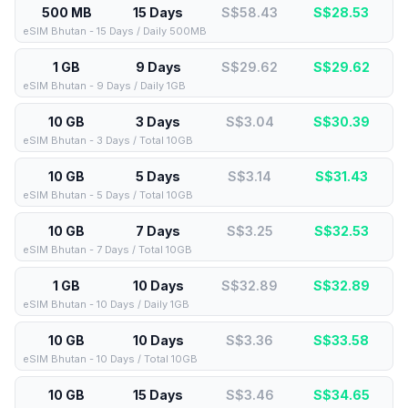
500 MB
15 Days
S$58.43
S$
28.53
eSIM Bhutan - 15 Days / Daily 500MB
1 GB
9 Days
S$29.62
S$
29.62
eSIM Bhutan - 9 Days / Daily 1GB
10 GB
3 Days
S$3.04
S$
30.39
eSIM Bhutan - 3 Days / Total 10GB
10 GB
5 Days
S$3.14
S$
31.43
eSIM Bhutan - 5 Days / Total 10GB
10 GB
7 Days
S$3.25
S$
32.53
eSIM Bhutan - 7 Days / Total 10GB
1 GB
10 Days
S$32.89
S$
32.89
eSIM Bhutan - 10 Days / Daily 1GB
10 GB
10 Days
S$3.36
S$
33.58
eSIM Bhutan - 10 Days / Total 10GB
10 GB
15 Days
S$3.46
S$
34.65