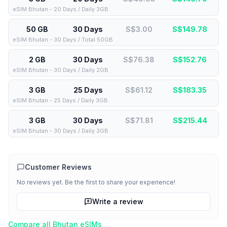
eSIM Bhutan - 20 Days / Daily 3GB
50 GB
30 Days
S$3.00
S$
149.78
eSIM Bhutan - 30 Days / Total 50GB
2 GB
30 Days
S$76.38
S$
152.76
eSIM Bhutan - 30 Days / Daily 2GB
3 GB
25 Days
S$61.12
S$
183.35
eSIM Bhutan - 25 Days / Daily 3GB
3 GB
30 Days
S$71.81
S$
215.44
eSIM Bhutan - 30 Days / Daily 3GB
Customer Reviews
No reviews yet. Be the first to share your experience!
Write a review
Compare all
Bhutan
eSIMs