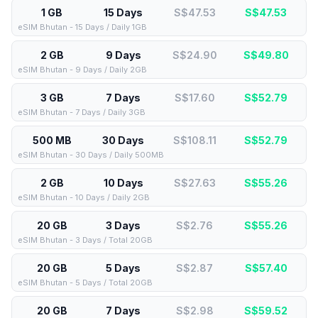
1 GB
15 Days
S$47.53
S$
47.53
eSIM Bhutan - 15 Days / Daily 1GB
2 GB
9 Days
S$24.90
S$
49.80
eSIM Bhutan - 9 Days / Daily 2GB
3 GB
7 Days
S$17.60
S$
52.79
eSIM Bhutan - 7 Days / Daily 3GB
500 MB
30 Days
S$108.11
S$
52.79
eSIM Bhutan - 30 Days / Daily 500MB
2 GB
10 Days
S$27.63
S$
55.26
eSIM Bhutan - 10 Days / Daily 2GB
20 GB
3 Days
S$2.76
S$
55.26
eSIM Bhutan - 3 Days / Total 20GB
20 GB
5 Days
S$2.87
S$
57.40
eSIM Bhutan - 5 Days / Total 20GB
20 GB
7 Days
S$2.98
S$
59.52