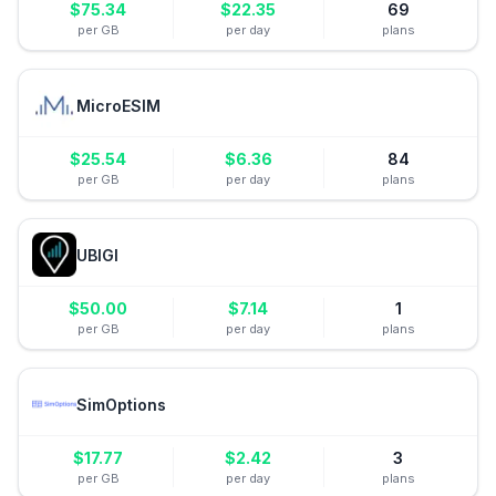
$
75.34
$
22.35
69
per GB
per day
plans
MicroESIM
$
25.54
$
6.36
84
per GB
per day
plans
UBIGI
$
50.00
$
7.14
1
per GB
per day
plans
SimOptions
$
17.77
$
2.42
3
per GB
per day
plans