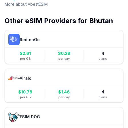
More about
AbestESIM
Other eSIM Providers for
Bhutan
RedteaGo
$
2.61
$
0.28
4
per GB
per day
plans
Airalo
$
10.78
$
1.46
4
per GB
per day
plans
ESIM.DOG