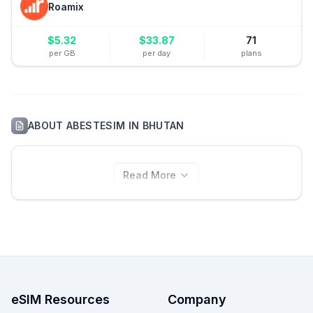
Roamix
$
5.32
$
33.87
71
per GB
per day
plans
ABOUT
ABESTESIM
IN
BHUTAN
Read More
eSIM Resources
Company