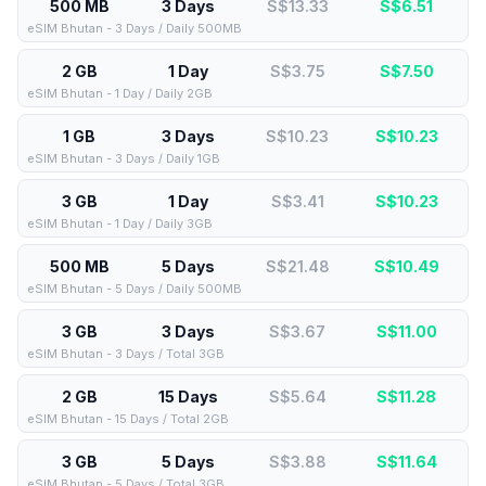
500 MB
3 Days
S$13.33
S$
6.51
eSIM Bhutan - 3 Days / Daily 500MB
2 GB
1 Day
S$3.75
S$
7.50
eSIM Bhutan - 1 Day / Daily 2GB
1 GB
3 Days
S$10.23
S$
10.23
eSIM Bhutan - 3 Days / Daily 1GB
3 GB
1 Day
S$3.41
S$
10.23
eSIM Bhutan - 1 Day / Daily 3GB
500 MB
5 Days
S$21.48
S$
10.49
eSIM Bhutan - 5 Days / Daily 500MB
3 GB
3 Days
S$3.67
S$
11.00
eSIM Bhutan - 3 Days / Total 3GB
2 GB
15 Days
S$5.64
S$
11.28
eSIM Bhutan - 15 Days / Total 2GB
3 GB
5 Days
S$3.88
S$
11.64
eSIM Bhutan - 5 Days / Total 3GB