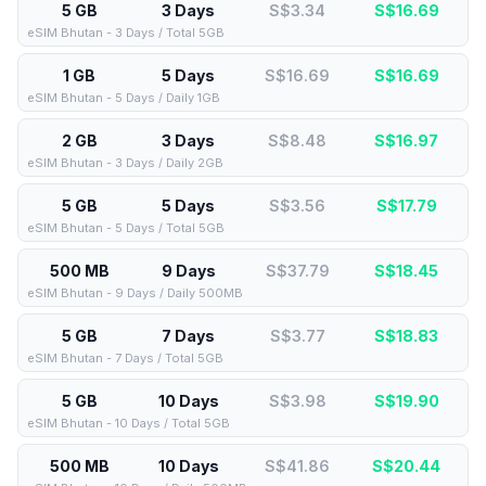
5 GB
3 Days
S$3.34
S$
16.69
eSIM Bhutan - 3 Days / Total 5GB
1 GB
5 Days
S$16.69
S$
16.69
eSIM Bhutan - 5 Days / Daily 1GB
2 GB
3 Days
S$8.48
S$
16.97
eSIM Bhutan - 3 Days / Daily 2GB
5 GB
5 Days
S$3.56
S$
17.79
eSIM Bhutan - 5 Days / Total 5GB
500 MB
9 Days
S$37.79
S$
18.45
eSIM Bhutan - 9 Days / Daily 500MB
5 GB
7 Days
S$3.77
S$
18.83
eSIM Bhutan - 7 Days / Total 5GB
5 GB
10 Days
S$3.98
S$
19.90
eSIM Bhutan - 10 Days / Total 5GB
500 MB
10 Days
S$41.86
S$
20.44