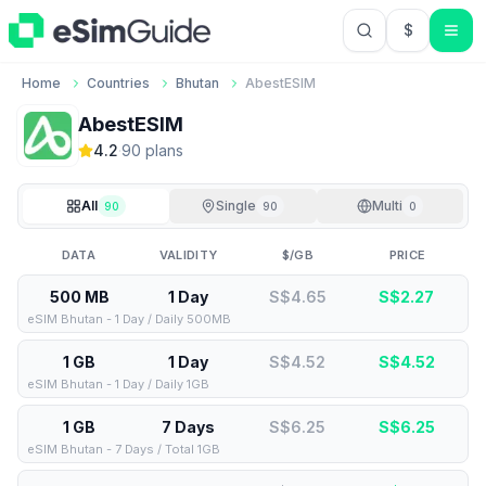
$
USD US Do
Home
Countries
Bhutan
AbestESIM
AbestESIM
4.2
·
90
plan
s
All
Single
Multi
90
90
0
DATA
VALIDITY
$/GB
PRICE
500 MB
1 Day
S$4.65
S$
2.27
eSIM Bhutan - 1 Day / Daily 500MB
1 GB
1 Day
S$4.52
S$
4.52
eSIM Bhutan - 1 Day / Daily 1GB
1 GB
7 Days
S$6.25
S$
6.25
eSIM Bhutan - 7 Days / Total 1GB