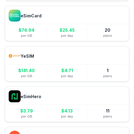
eSimCard
$
76.94
$
25.45
20
per GB
per day
plans
YeSIM
$
141.40
$
4.71
1
per GB
per day
plans
eSimHero
$
3.79
$
4.13
11
per GB
per day
plans